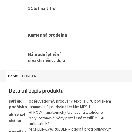
12 let na trhu
Kamenná prodejna
Náhradní plnění
přes chráněnou dílnu
Popis
Diskuze
Detailní popis produktu
svršek
oděruvzdorný, prodyšný textil s CPU potiskem
podšívka
laminovaná prodyšná textilie MESH
HI-POLY – anatomicky tvarovaná z lehčené
vkládací
polyuretanové pěny potažená textilií MESH,
stélka
antistatická
MICHELIN-EVA/RUBBER – odolná proti palivovým