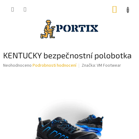
Přejít
NÁKUP
na
obsah
KOŠÍK
KENTUCKY bezpečnostní polobotka
Průměrné
Neohodnoceno
Podrobnosti hodnocení
Značka:
VM Footwear
hodnocení
produktu
je
0,0
z
5
hvězdiček.