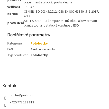
podešev
olejům, antistatická, protiskluzná
velikost
36 – 47
ČSN EN ISO 20345:2012, ČSN EN ISO 61340–5–1:2017,
norma
ed.3
S1P ESD SRC – s kompozitní tužinkou a kevlarovou
provedení
planžetou, antistatické vlastnosti ESD
Doplňkové parametry
Kategorie
:
Polobotky
EAN
:
Zvolte variantu
Typ produktu
:
Polobotky
Z
á
p
a
Kontakt
t
portix
@
portix.cz
í
+420 773 188 813