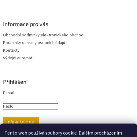
Informace pro vás
Obchodní podmínky elektronického obchodu
Podmínky ochrany osobních údajů
Kontakty
Výdejní automat
Přihlášení
E-mail
Heslo
PŘIHLÁSIT SE
Nová registrace
Zapomenuté heslo
Tento web používá soubory cookie. Dalším procházením