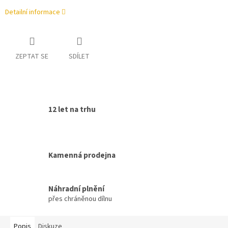
Detailní informace
ZEPTAT SE
SDÍLET
12 let na trhu
Kamenná prodejna
Náhradní plnění
přes chráněnou dílnu
Popis
Diskuze