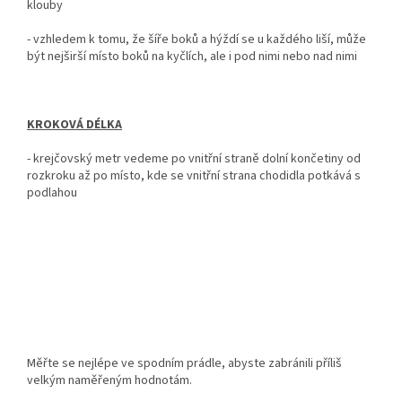
klouby
- vzhledem k tomu, že šíře boků a hýždí se u každého liší, může
být nejširší místo boků na kyčlích, ale i pod nimi nebo nad nimi
KROKOVÁ DÉLKA
-
krejčovský metr vedeme po vnitřní straně dolní končetiny od
rozkroku až po místo, kde se vnitřní strana chodidla potkává s
podlahou
Měřte se nejlépe ve spodním prádle, abyste zabránili příliš
velkým naměřeným hodnotám.