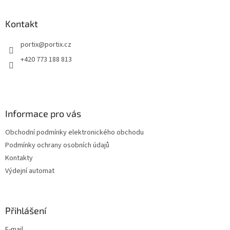
á
p
a
Kontakt
t
portix
@
portix.cz
í
+420 773 188 813
Informace pro vás
Obchodní podmínky elektronického obchodu
Podmínky ochrany osobních údajů
Kontakty
Výdejní automat
Přihlášení
E-mail