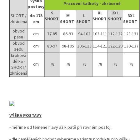
výška
Pracovní kalhoty - zkrácené
postavy
S
XL
2XL
SHORT /
do 175
M
L
3XL
SHORT
SHORT
SHORT
zkrácená
cm
SHORT
SHORT
SHORT
obvod
cm
77-85
86-93
94-102
103-111
112-122
123-131
pasu
obvod
cm
89-97
98-105
106-113
114-121
122-129
130-137
sedu
kroková
délka -
cm
78
78
78
78
78
78
SHORT/
zkrácená
VÝŠKA POSTAVY
- měříme od temene hlavy až k patě při rovném postoji
-
dle naměřených hodnot vybereme variantu produktu pro výšku