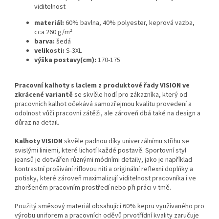
viditelnost
materiál:
60% bavlna, 40% polyester, keprová vazba,
cca 260 g/m²
barva:
šedá
velikosti:
S-3XL
výška postavy(cm):
170-175
Pracovní kalhoty s laclem z produktové řady VISION ve
zkrácené variantě
se skvěle hodí pro zákazníka, který od
pracovních kalhot očekává samozřejmou kvalitu provedení a
odolnost vůči pracovní zátěži, ale zároveň dbá také na design a
důraz na detail.
Kalhoty VISION
skvěle padnou díky univerzálnímu střihu se
svislými liniemi, které lichotí každé postavě. Sportovní styl
jeansů je dotvářen různými módními detaily, jako je například
kontrastní prošívání riflovou nití a originální reflexní doplňky a
potisky, které zároveň maximalizují viditelnost pracovníka i ve
zhoršeném pracovním prostředí nebo při práci v tmě.
Použitý směsový materiál obsahující 60% kepru využívaného pro
výrobu uniforem a pracovních oděvů prvotřídní kvality zaručuje