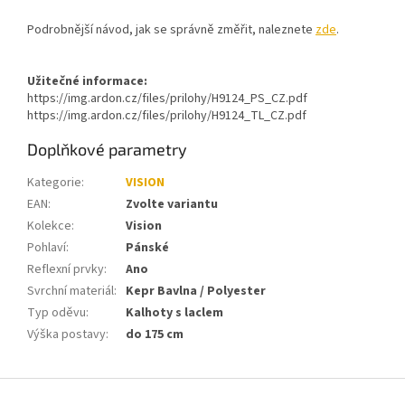
Podrobnější návod, jak se správně změřit, naleznete
zde
.
Užitečné informace:
https://img.ardon.cz/files/prilohy/H9124_PS_CZ.pdf
https://img.ardon.cz/files/prilohy/H9124_TL_CZ.pdf
Doplňkové parametry
Kategorie
:
VISION
EAN
:
Zvolte variantu
Kolekce
:
Vision
Pohlaví
:
Pánské
Reflexní prvky
:
Ano
Svrchní materiál
:
Kepr Bavlna / Polyester
Typ oděvu
:
Kalhoty s laclem
Výška postavy
:
do 175 cm
Z