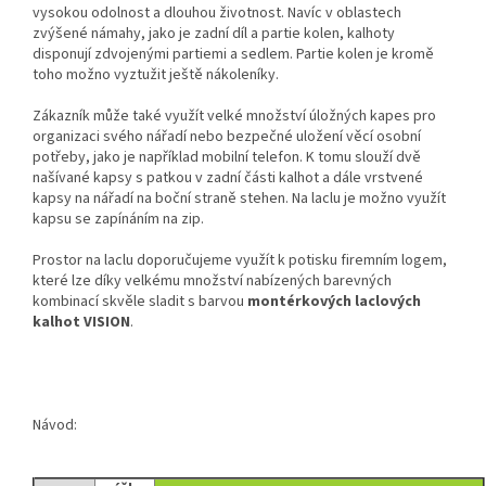
vysokou odolnost a dlouhou životnost. Navíc v oblastech
zvýšené námahy, jako je zadní díl a partie kolen, kalhoty
disponují zdvojenými partiemi a sedlem. Partie kolen je kromě
toho možno vyztužit ještě nákoleníky.
Zákazník může také využít velké množství úložných kapes pro
organizaci svého nářadí nebo bezpečné uložení věcí osobní
potřeby, jako je například mobilní telefon. K tomu slouží dvě
našívané kapsy s patkou v zadní části kalhot a dále vrstvené
kapsy na nářadí na boční straně stehen. Na laclu je možno využít
kapsu se zapínáním na zip.
Prostor na laclu doporučujeme využít k potisku firemním logem,
které lze díky velkému množství nabízených barevných
kombinací skvěle sladit s barvou
montérkových
laclových
kalhot VISION
.
Návod: