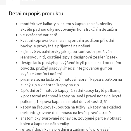
Detailní popis produktu
montérkové kalhoty s laclem s kapsou na nákoleníky
skvěle padnou díky inovovaným konstrukčním detailům
ve zkrácené variantě
kvalitní keprová tkanina s majoritním podílem přírodní
bavlny je prodyšná a příjemná na nošení
zajímavé vizuální prvky jako jsou kontrastní prošívání
jeansovou nití, kostěné zipy a designové zesílení patek
design laclu poskytuje zvýšené krytí pasu a zad po celém
obvodu, pružný pasový límec s integrovanou gumou
zvyšuje komfort nošení
pružné šle, na laclu průhmatová náprsní kapsa s patkou na
suchý zip a 2 náprsní kapsy na zip
2 přední průhmatové kapsy, 2 zadní kapsy kryté patkami,
2 prostorné měchové kapsy na levé i pravé nohavici kryté
patkami, 1 zipová kapsa na mobil do velikosti 5,6“
kapsy na šroubovák, poutka na tužky, 2 kapsy na skládací
metr integrované do lampasu na levé i pravé straně
anatomicky tvarované nohavice, zdvojené partie v oblasti
kolen a kapsa na nákoleníky
reflexní doplňky na předním a zadním dílu pro vyšší