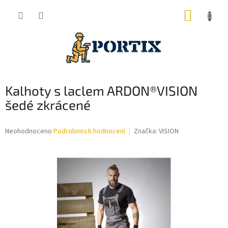
Přejít
NÁKUP
na
obsah
KOŠÍK
Kalhoty s laclem ARDON®VISION
šedé zkrácené
Průměrné
Neohodnoceno
Podrobnosti hodnocení
Značka:
VISION
hodnocení
produktu
je
0,0
z
5
hvězdiček.