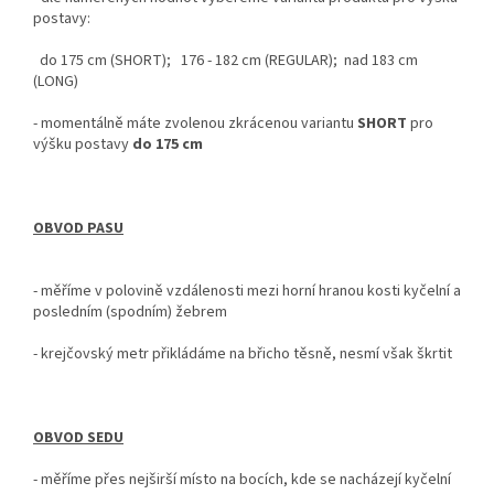
postavy:
do 175 cm (SHORT); 176 - 182 cm (REGULAR); nad 183 cm
(LONG)
-
momentálně máte zvolenou
zkrácenou
variantu
SHORT
pro
výšku postavy
do
175 cm
OBVOD PASU
- měříme v polovině vzdálenosti mezi horní hranou kosti kyčelní a
posledním (spodním) žebrem
- krejčovský metr
přikládáme na břicho těsně, nesmí však škrtit
OBVOD SEDU
-
měříme přes nejširší místo na bocích, kde se nacházejí kyčelní