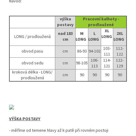
Návod:
výška
Pracovní kalhoty -
postavy
prodloužené
XL
nad 183
M
L
2XL
LONG / prodloužená
LONG
cm
LONG
LONG
LONG
103-
112-
obvod pasu
cm
86-93
94-102
111
122
106-
114-
122-
obvod sedu
cm
98-105
113
121
129
kroková délka - LONG/
cm
90
90
90
90
prodloužená
VÝŠKA POSTAVY
- měříme od temene hlavy až k patě při rovném postoji