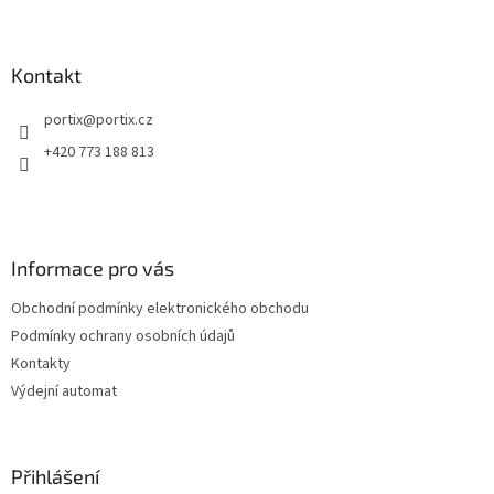
Z
á
p
a
Kontakt
t
portix
@
portix.cz
í
+420 773 188 813
Informace pro vás
Obchodní podmínky elektronického obchodu
Podmínky ochrany osobních údajů
Kontakty
Výdejní automat
Přihlášení