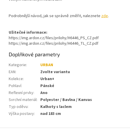
Podrobnější návod, jak se správně změřit, naleznete
zde
.
Užitečné informace:
https://img.ardon.cz/files/prilohy/H6446_PS_CZ.pdf
https://img.ardon.cz/files/prilohy/H6446_TL_CZ.pdf
Doplňkové parametry
Kategorie
:
URBAN
EAN
:
Zvolte variantu
Kolekce
:
Urban+
Pohlaví
:
Pánské
Reflexní prvky
:
Ano
Svrchní materiál
:
Polyester / Bavlna / Kanvas
Typ oděvu
:
Kalhoty s laclem
Výška postavy
:
nad 183 cm