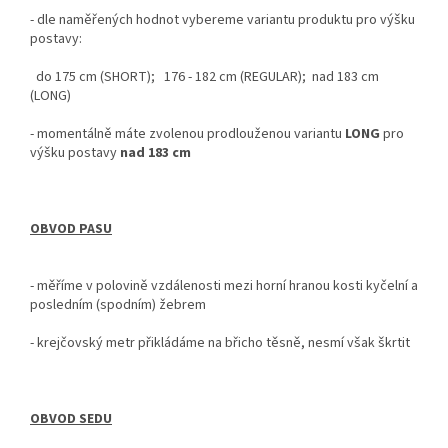
-
dle naměřených hodnot vybereme variantu produktu pro výšku
postavy:
do 175 cm (SHORT); 176 - 182 cm (REGULAR); nad 183 cm
(LONG)
-
momentálně máte zvolenou prodlouženou variantu
LONG
pro
výšku postavy
nad
183 cm
OBVOD PASU
- měříme v polovině vzdálenosti mezi horní hranou kosti kyčelní a
posledním (spodním) žebrem
- krejčovský metr
přikládáme na břicho těsně, nesmí však škrtit
OBVOD SEDU