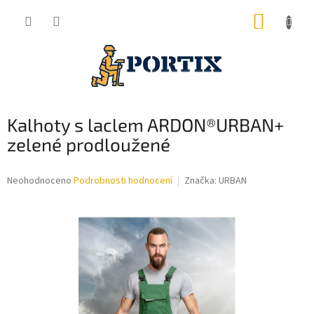
Přejít
NÁKUP
na
obsah
KOŠÍK
Kalhoty s laclem ARDON®URBAN+
zelené prodloužené
Průměrné
Neohodnoceno
Podrobnosti hodnocení
Značka:
URBAN
hodnocení
produktu
je
0,0
z
5
hvězdiček.