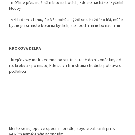
-
měříme přes nejširší místo na bocích, kde se nacházejí kyčelní
klouby
- vzhledem k tomu, že šíře boků a hýždí se u každého liší, může
být nejširší místo boků na kyčlích, ale i pod nimi nebo nad nimi
KROKOVÁ DÉLKA
-
krejčovský metr vedeme po vnitřní straně dolní končetiny od
rozkroku až po místo, kde se vnitřní strana chodidla potkává s
podlahou
Měřte se nejlépe ve spodním prádle, abyste zabránili příliš
velkým naměřeným hodnotám.