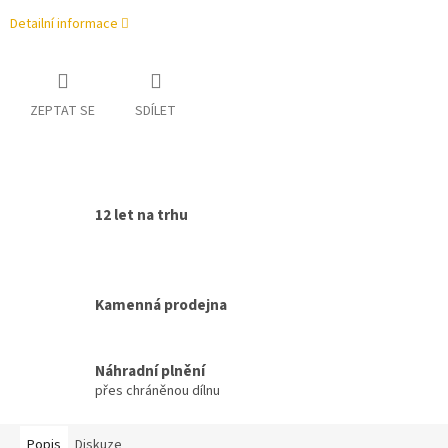
Detailní informace
ZEPTAT SE
SDÍLET
12 let na trhu
Kamenná prodejna
Náhradní plnění
přes chráněnou dílnu
Popis
Diskuze