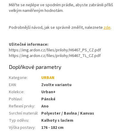
Měřte se nejlépe ve spodním prádle, abyste zabránili příliš
velkým naměřeným hodnotám.
Podrobnější návod, jak se správně změřit, naleznete
zde
.
Užitečné informace:
https://img.ardon.cz/files/prilohy/H6467_PS_CZ.pdf
https://img.ardon.cz/files/prilohy/H6467_TL_CZ.pdf
Doplňkové parametry
Kategorie
:
URBAN
EAN
:
Zvolte variantu
Kolekce
:
Urban+
Pohlaví
:
Pánské
Reflexní prvky
:
Ano
Svrchní materiál
:
Polyester / Bavlna / Kanvas
Typ oděvu
:
Kalhoty s laclem
Výška postavy
:
176 - 182 cm