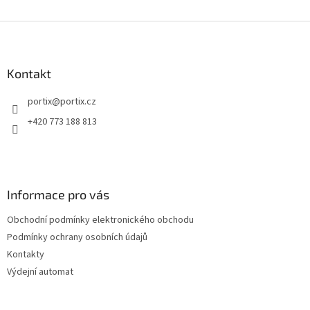
Z
á
p
a
Kontakt
t
portix
@
portix.cz
í
+420 773 188 813
Informace pro vás
Obchodní podmínky elektronického obchodu
Podmínky ochrany osobních údajů
Kontakty
Výdejní automat