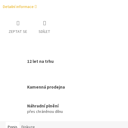
Detailní informace
ZEPTAT SE
SDÍLET
12 let na trhu
Kamenná prodejna
Náhradní plnění
přes chráněnou dílnu
Popis
Diskuze