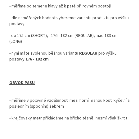
- měříme od temene hlavy až k patě při rovném postoji
-
dle naměřených hodnot vybereme variantu produktu pro výšku
postavy:
do 175 cm (SHORT); 176 - 182 cm (REGULAR); nad 183 cm
(LONG)
- nyní
máte zvolenou běžnou variantu
REGULAR
pro výšku
postavy
176 - 182 cm
OBVOD PASU
- měříme v polovině vzdálenosti mezi horní hranou kosti kyčelní a
posledním (spodním) žebrem
- krejčovský metr
přikládáme na břicho těsně, nesmí však škrtit