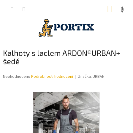
Přejít
NÁKUP
na
obsah
KOŠÍK
Kalhoty s laclem ARDON®URBAN+
šedé
Průměrné
Neohodnoceno
Podrobnosti hodnocení
Značka:
URBAN
hodnocení
produktu
je
0,0
z
5
hvězdiček.