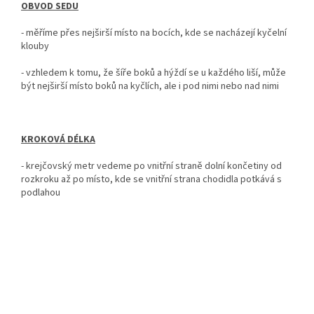
OBVOD SEDU
-
měříme přes nejširší místo na bocích, kde se nacházejí kyčelní
klouby
- vzhledem k tomu, že šíře boků a hýždí se u každého liší, může
být nejširší místo boků na kyčlích, ale i pod nimi nebo nad nimi
KROKOVÁ DÉLKA
-
krejčovský metr vedeme po vnitřní straně dolní končetiny od
rozkroku až po místo, kde se vnitřní strana chodidla potkává s
podlahou