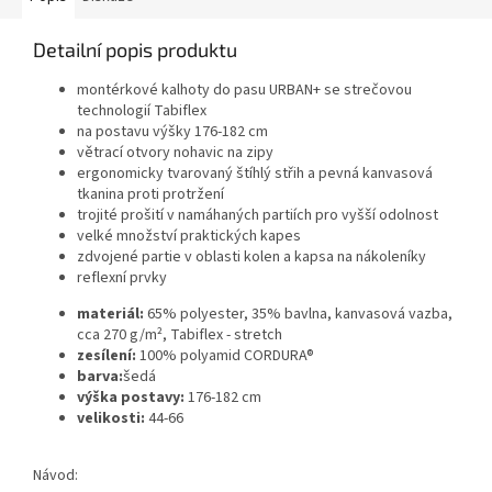
Detailní popis produktu
montérkové kalhoty do pasu URBAN+ se strečovou
technologií Tabiflex
na postavu výšky 176-182 cm
větrací otvory nohavic na zipy
ergonomicky tvarovaný štíhlý střih a pevná kanvasová
tkanina proti protržení
trojité prošití v namáhaných partiích pro vyšší odolnost
velké množství praktických kapes
zdvojené partie v oblasti kolen a kapsa na nákoleníky
reflexní prvky
materiál:
65% polyester, 35% bavlna, kanvasová vazba,
cca 270 g/m², Tabiflex - stretch
zesílení:
100% polyamid CORDURA®
barva:
šedá
výška postavy:
176-182 cm
velikosti:
44-66
Návod: