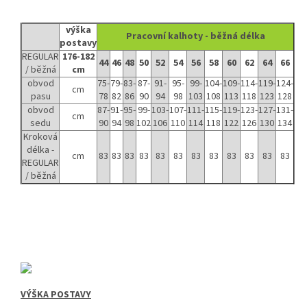
výška
Pracovní kalhoty - běžná délka
postavy
REGULAR
176-182
44
46
48
50
52
54
56
58
60
62
64
66
/ běžná
cm
obvod
75-
79-
83-
87-
91-
95-
99-
104-
109-
114-
119-
124-
cm
pasu
78
82
86
90
94
98
103
108
113
118
123
128
obvod
87-
91-
95-
99-
103-
107-
111-
115-
119-
123-
127-
131-
cm
sedu
90
94
98
102
106
110
114
118
122
126
130
134
Kroková
délka -
cm
83
83
83
83
83
83
83
83
83
83
83
83
REGULAR
/ běžná
VÝŠKA POSTAVY