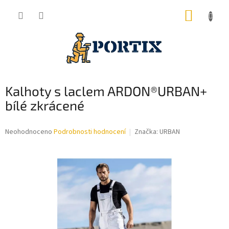
Přejít
NÁKUP
na
obsah
KOŠÍK
Kalhoty s laclem ARDON®URBAN+
bílé zkrácené
Průměrné
Neohodnoceno
Podrobnosti hodnocení
Značka:
URBAN
hodnocení
produktu
je
0,0
z
5
hvězdiček.