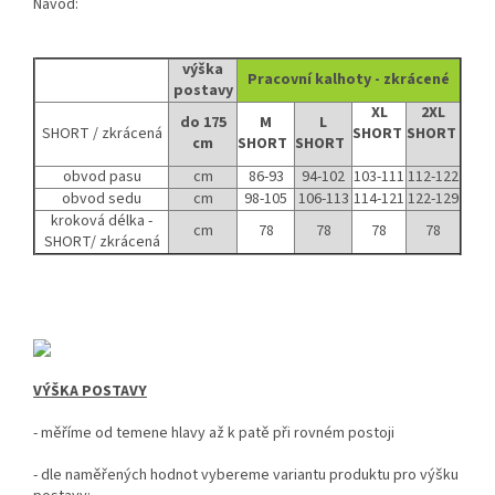
Návod:
výška
Pracovní kalhoty - zkrácené
postavy
XL
2XL
do 175
M
L
SHORT / zkrácená
SHORT
SHORT
cm
SHORT
SHORT
obvod pasu
cm
86-93
94-102
103-111
112-122
obvod sedu
cm
98-105
106-113
114-121
122-129
kroková délka -
cm
78
78
78
78
SHORT/ zkrácená
VÝŠKA POSTAVY
- měříme od temene hlavy až k patě při rovném postoji
-
dle naměřených hodnot vybereme variantu produktu pro výšku