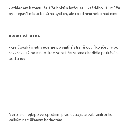
- vzhledem k tomu, že šíře boků a hýždí se u každého liší, může
být nejširší místo boků na kyčlích, ale i pod nimi nebo nad nimi
KROKOVÁ DÉLKA
-
krejčovský metr vedeme po vnitřní straně dolní končetiny od
rozkroku až po místo, kde se vnitřní strana chodidla potkává s
podlahou
Měřte se nejlépe ve spodním prádle, abyste zabránili příliš
velkým naměřeným hodnotám.