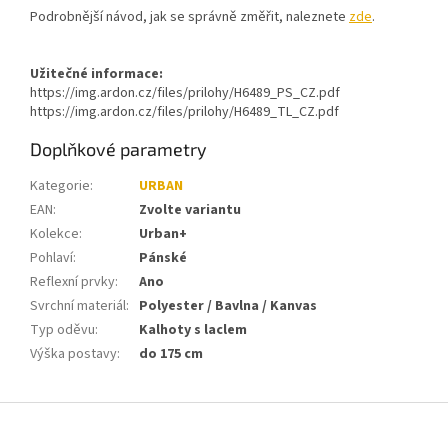
Podrobnější návod, jak se správně změřit, naleznete
zde
.
Užitečné informace:
https://img.ardon.cz/files/prilohy/H6489_PS_CZ.pdf
https://img.ardon.cz/files/prilohy/H6489_TL_CZ.pdf
Doplňkové parametry
Kategorie
:
URBAN
EAN
:
Zvolte variantu
Kolekce
:
Urban+
Pohlaví
:
Pánské
Reflexní prvky
:
Ano
Svrchní materiál
:
Polyester / Bavlna / Kanvas
Typ oděvu
:
Kalhoty s laclem
Výška postavy
:
do 175 cm
Z
á