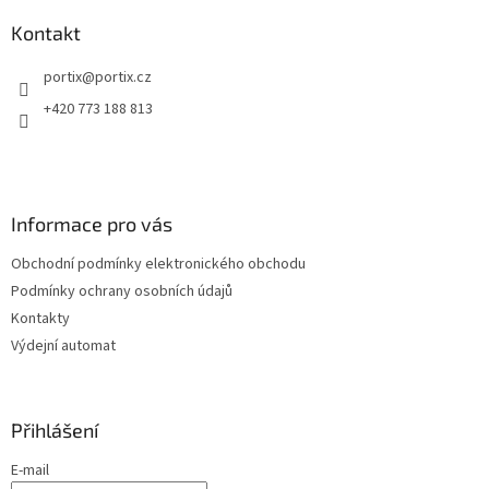
p
a
Kontakt
t
portix
@
portix.cz
í
+420 773 188 813
Informace pro vás
Obchodní podmínky elektronického obchodu
Podmínky ochrany osobních údajů
Kontakty
Výdejní automat
Přihlášení
E-mail