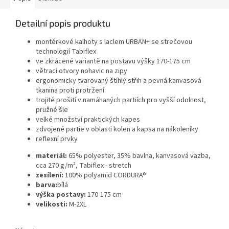
Detailní popis produktu
montérkové kalhoty s laclem URBAN+ se strečovou
technologií Tabiflex
ve zkrácené variantě na postavu výšky 170-175 cm
větrací otvory nohavic na zipy
ergonomicky tvarovaný štíhlý střih a pevná kanvasová
tkanina proti protržení
trojité prošití v namáhaných partiích pro vyšší odolnost,
pružné šle
velké množství praktických kapes
zdvojené partie v oblasti kolen a kapsa na nákoleníky
reflexní prvky
materiál:
65% polyester, 35% bavlna, kanvasová vazba,
cca 270 g/m², Tabiflex - stretch
zesílení:
100% polyamid CORDURA®
barva:
bílá
výška postavy:
170-175 cm
velikosti:
M-2XL