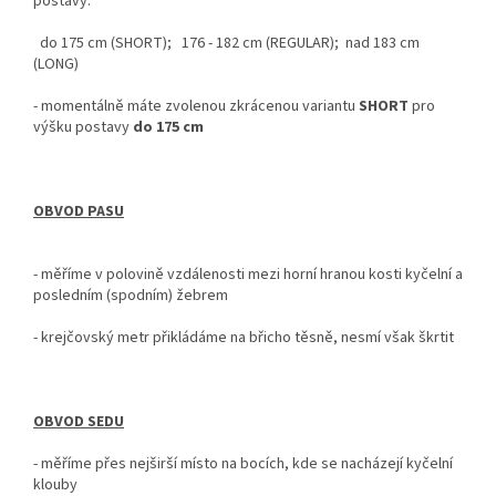
postavy:
do 175 cm (SHORT); 176 - 182 cm (REGULAR); nad 183 cm
(LONG)
-
momentálně máte zvolenou zkrácenou variantu
SHORT
pro
výšku postavy
do
175 cm
OBVOD PASU
- měříme v polovině vzdálenosti mezi horní hranou kosti kyčelní a
posledním (spodním) žebrem
- krejčovský metr
přikládáme na břicho těsně, nesmí však škrtit
OBVOD SEDU
-
měříme přes nejširší místo na bocích, kde se nacházejí kyčelní
klouby