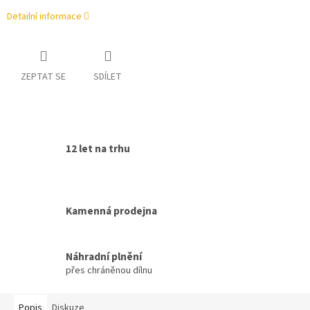
Detailní informace
ZEPTAT SE
SDÍLET
12 let na trhu
Kamenná prodejna
Náhradní plnění
přes chráněnou dílnu
Popis
Diskuze