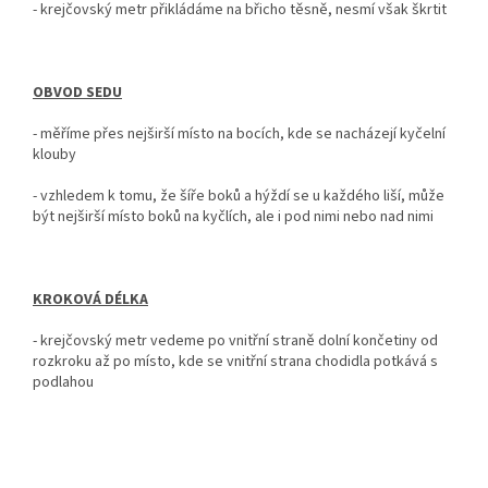
- krejčovský metr
přikládáme na břicho těsně, nesmí však škrtit
OBVOD SEDU
-
měříme přes nejširší místo na bocích, kde se nacházejí kyčelní
klouby
- vzhledem k tomu, že šíře boků a hýždí se u každého liší, může
být nejširší místo boků na kyčlích, ale i pod nimi nebo nad nimi
KROKOVÁ DÉLKA
-
krejčovský metr vedeme po vnitřní straně dolní končetiny od
rozkroku až po místo, kde se vnitřní strana chodidla potkává s
podlahou