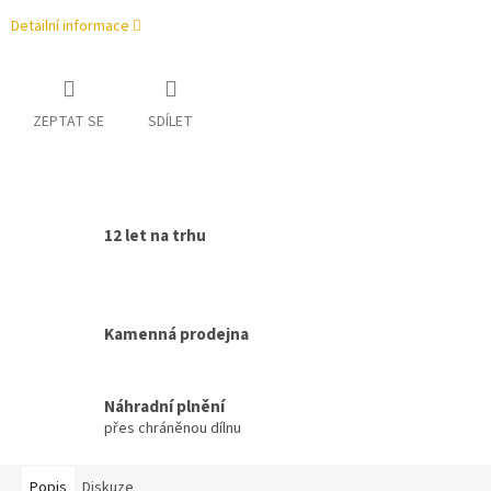
Detailní informace
ZEPTAT SE
SDÍLET
12 let na trhu
Kamenná prodejna
Náhradní plnění
přes chráněnou dílnu
Popis
Diskuze