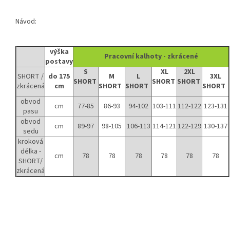
Návod:
výška
Pracovní kalhoty - zkrácené
postavy
S
XL
2XL
SHORT /
do 175
M
L
3XL
SHORT
SHORT
SHORT
zkrácená
cm
SHORT
SHORT
SHORT
obvod
cm
77-85
86-93
94-102
103-111
112-122
123-131
pasu
obvod
cm
89-97
98-105
106-113
114-121
122-129
130-137
sedu
kroková
délka -
cm
78
78
78
78
78
78
SHORT/
zkrácená