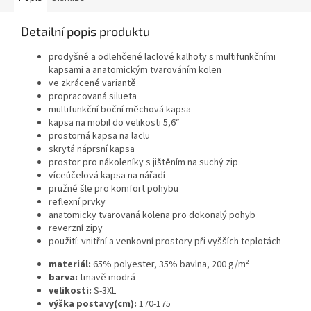
Detailní popis produktu
prodyšné a odlehčené laclové kalhoty s multifunkčními
kapsami a anatomickým tvarováním kolen
ve zkrácené variantě
propracovaná silueta
multifunkční boční měchová kapsa
kapsa na mobil do velikosti 5,6“
prostorná kapsa na laclu
skrytá náprsní kapsa
prostor pro nákoleníky s jištěním na suchý zip
víceúčelová kapsa na nářadí
pružné šle pro komfort pohybu
reflexní prvky
anatomicky tvarovaná kolena pro dokonalý pohyb
reverzní zipy
použití: vnitřní a venkovní prostory při vyšších teplotách
materiál:
65% polyester, 35% bavlna, 200 g/m²
barva:
tmavě modrá
velikosti:
S-3XL
výška postavy(cm):
170-175