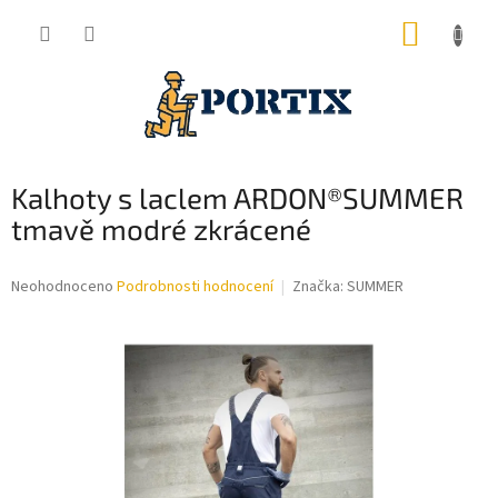
Přejít
NÁKUP
na
obsah
KOŠÍK
Kalhoty s laclem ARDON®SUMMER
tmavě modré zkrácené
Průměrné
Neohodnoceno
Podrobnosti hodnocení
Značka:
SUMMER
hodnocení
produktu
je
0,0
z
5
hvězdiček.