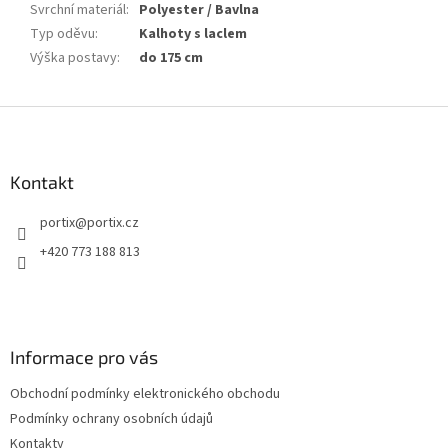
Svrchní materiál
:
Polyester / Bavlna
Typ oděvu
:
Kalhoty s laclem
Výška postavy
:
do 175 cm
Z
á
p
a
Kontakt
t
portix
@
portix.cz
í
+420 773 188 813
Informace pro vás
Obchodní podmínky elektronického obchodu
Podmínky ochrany osobních údajů
Kontakty