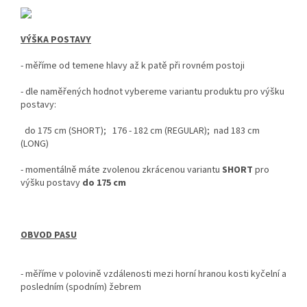
VÝŠKA POSTAVY
- měříme od temene hlavy až k patě při rovném postoji
-
dle naměřených hodnot vybereme variantu produktu pro výšku
postavy:
do 175 cm (SHORT); 176 - 182 cm (REGULAR); nad 183 cm
(LONG)
-
momentálně máte zvolenou zkrácenou variantu
SHORT
pro
výšku postavy
do
175 cm
OBVOD PASU
- měříme v polovině vzdálenosti mezi horní hranou kosti kyčelní a
posledním (spodním) žebrem