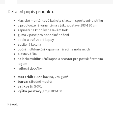
Detailní popis produktu
klasické montérkové kalhoty s laclem sportovního střihu
v prodloužené variantě na výšku postavy 183-190 cm
zapínání na knoflíky na levém boku
guma v pase pro pohodlné nošení
sedlo a dvě zadní kapsy
zesílená kolena
boční multifunkční kapsy na nářadí na nohavicích
elastické šle
na laclu multifunkční kapsa a prostor pro potisk firemním
logem
reflexní doplňky
materiál:
100% bavlna, 260 g/m²
barva:
středně modrá
velikosti:
S-3XL
výška postavy(cm):
183-190
Návod: