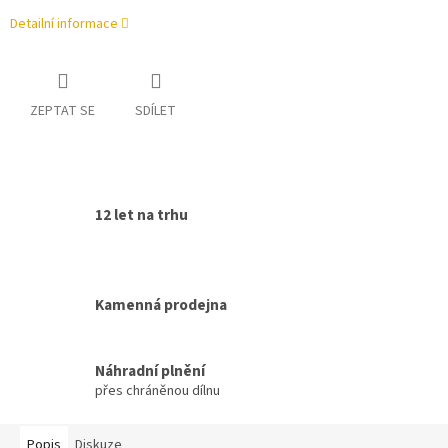
Detailní informace
ZEPTAT SE
SDÍLET
12 let na trhu
Kamenná prodejna
Náhradní plnění
přes chráněnou dílnu
Popis
Diskuze