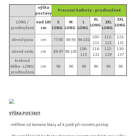
výška
Pracovní kalhoty - prodloužené
postavy
XL
3XL
LONG /
nad 183
S
M
L
2XL
LONG
LONG
prodloužená
cm
LONG
LONG
LONG
LONG
103-
112-
123-
obvod pasu
cm
77-85
86-93
94-102
111
122
131
106-
114-
122-
130-
obvod sedu
cm
89-97
98-105
113
121
129
137
kroková
délka - LONG/
cm
90
90
90
90
90
90
prodloužená
VÝŠKA POSTAVY
- měříme od temene hlavy až k patě při rovném postoji