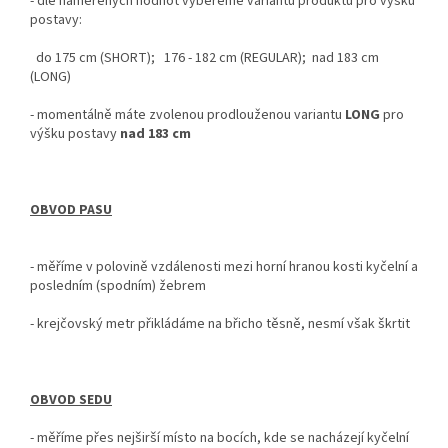
-
dle naměřených hodnot vybereme variantu produktu pro výšku
postavy:
do 175 cm (SHORT); 176 - 182 cm (REGULAR); nad 183 cm
(LONG)
-
momentálně máte zvolenou prodlouženou variantu
LONG
pro
výšku postavy
nad
183 cm
OBVOD PASU
- měříme v polovině vzdálenosti mezi horní hranou kosti kyčelní a
posledním (spodním) žebrem
- krejčovský metr
přikládáme na břicho těsně, nesmí však škrtit
OBVOD SEDU
-
měříme přes nejširší místo na bocích, kde se nacházejí kyčelní