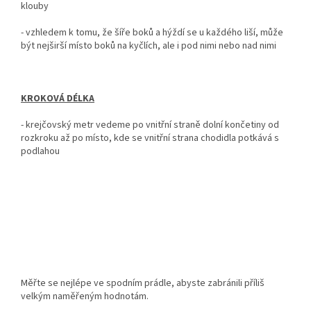
klouby
- vzhledem k tomu, že šíře boků a hýždí se u každého liší, může
být nejširší místo boků na kyčlích, ale i pod nimi nebo nad nimi
KROKOVÁ DÉLKA
-
krejčovský metr vedeme po vnitřní straně dolní končetiny od
rozkroku až po místo, kde se vnitřní strana chodidla potkává s
podlahou
Měřte se nejlépe ve spodním prádle, abyste zabránili příliš
velkým naměřeným hodnotám.