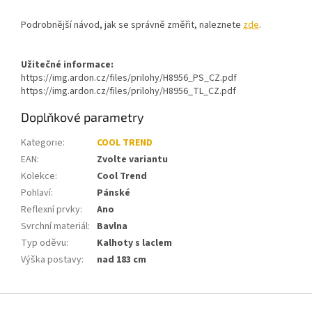
Podrobnější návod, jak se správně změřit, naleznete
zde
.
Užitečné informace:
https://img.ardon.cz/files/prilohy/H8956_PS_CZ.pdf
https://img.ardon.cz/files/prilohy/H8956_TL_CZ.pdf
Doplňkové parametry
Kategorie
:
COOL TREND
EAN
:
Zvolte variantu
Kolekce
:
Cool Trend
Pohlaví
:
Pánské
Reflexní prvky
:
Ano
Svrchní materiál
:
Bavlna
Typ oděvu
:
Kalhoty s laclem
Výška postavy
:
nad 183 cm
Z