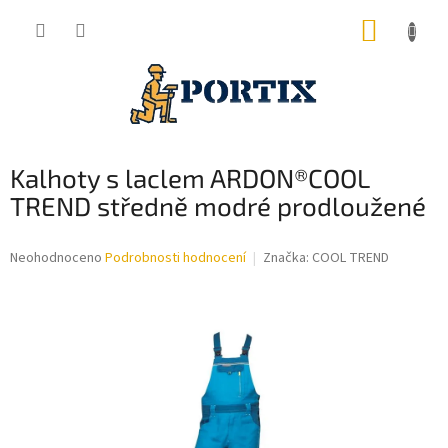
Přejít
NÁKUP
na
obsah
KOŠÍK
Kalhoty s laclem ARDON®COOL
TREND středně modré prodloužené
Průměrné
Neohodnoceno
Podrobnosti hodnocení
Značka:
COOL TREND
hodnocení
produktu
je
0,0
z
5
hvězdiček.