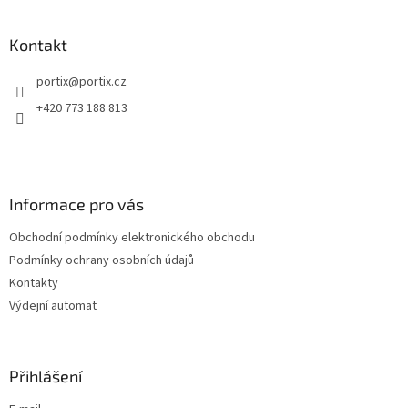
á
p
a
Kontakt
t
portix
@
portix.cz
í
+420 773 188 813
Informace pro vás
Obchodní podmínky elektronického obchodu
Podmínky ochrany osobních údajů
Kontakty
Výdejní automat
Přihlášení