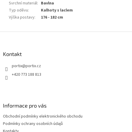
Svrchní materiál
:
Bavlna
Typ oděvu
:
Kalhoty s laclem
Výška postavy
:
176 - 182 cm
Z
á
p
a
Kontakt
t
portix
@
portix.cz
í
+420 773 188 813
Informace pro vás
Obchodní podmínky elektronického obchodu
Podmínky ochrany osobních údajů
Kontakty