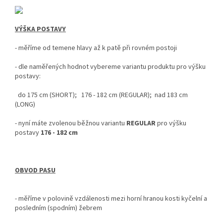
VÝŠKA POSTAVY
- měříme od temene hlavy až k patě při rovném postoji
-
dle naměřených hodnot vybereme variantu produktu pro výšku
postavy:
do 175 cm (SHORT); 176 - 182 cm (REGULAR); nad 183 cm
(LONG)
- nyní
máte zvolenou běžnou variantu
REGULAR
pro výšku
postavy
176 - 182 cm
OBVOD PASU
- měříme v polovině vzdálenosti mezi horní hranou kosti kyčelní a
posledním (spodním) žebrem