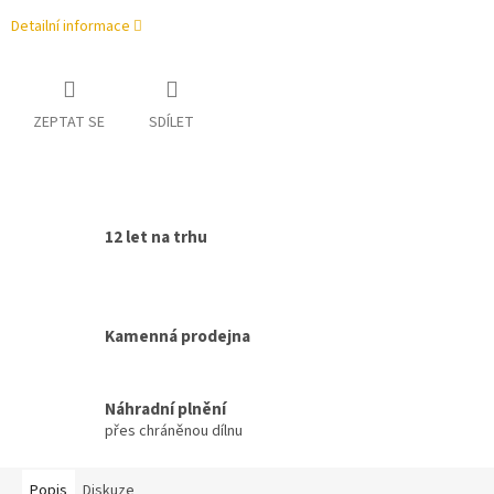
Detailní informace
ZEPTAT SE
SDÍLET
12 let na trhu
Kamenná prodejna
Náhradní plnění
přes chráněnou dílnu
Popis
Diskuze