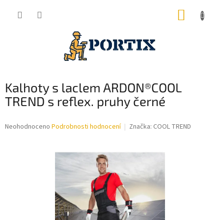
Přejít
NÁKUP
na
obsah
KOŠÍK
Kalhoty s laclem ARDON®COOL
TREND s reflex. pruhy černé
Průměrné
Neohodnoceno
Podrobnosti hodnocení
Značka:
COOL TREND
hodnocení
produktu
je
0,0
z
5
hvězdiček.