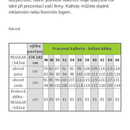
také při prezentaci vaší firmy. Kalhoty můžete doplnit
reklamním nebo firemním logem.
Návod:
výška
Pracovní kalhoty - běžná délka
postavy
REGULAR
176-182
46
48
50
52
54
56
58
60
62
64
66
/ běžná
cm
obvod
79-
83-
87-
91-
95-
99-
104-
109-
114-
119-
124-
cm
pasu
82
86
90
94
98
103
108
113
118
123
128
obvod
91-
95-
99-
103-
107-
111-
115-
119-
123-
127-
131-
cm
sedu
94
98
102
106
110
114
118
122
126
130
134
Kroková
délka -
cm
83
83
83
83
83
83
83
83
83
83
83
REGULAR
/ běžná