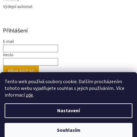
Výdejní automat
Přihlášení
E-mail
Heslo
PŘIHLÁSIT SE
Nová registrace
Zapomenuté heslo
Tento web používá soubory cookie. Dalším procházením
tohoto webu vyjadřujete souhlas s jejich používáním.. Více
informací
zde
.
Vytvořil Shoptet
Nastavení
Nastavil tým EshopyUmíme.cz
Upozorňujeme zákazníky, že ne veškeré zboží prezentované na
našem webu je dostupné přímo na prodejnách. Doporučujeme
ověřit dostupnost konkrétních položek před návštěvou
Souhlasím
Copyright 2026
PORTIX.CZ
. Všechna práva vyhrazena.
prodejny.