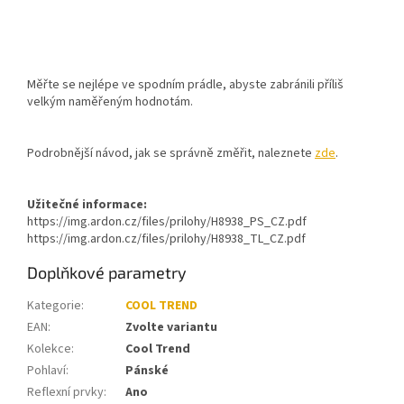
Měřte se nejlépe ve spodním prádle, abyste zabránili příliš
velkým naměřeným hodnotám.
Podrobnější návod, jak se správně změřit, naleznete
zde
.
Užitečné informace:
https://img.ardon.cz/files/prilohy/H8938_PS_CZ.pdf
https://img.ardon.cz/files/prilohy/H8938_TL_CZ.pdf
Doplňkové parametry
Kategorie
:
COOL TREND
EAN
:
Zvolte variantu
Kolekce
:
Cool Trend
Pohlaví
:
Pánské
Reflexní prvky
:
Ano