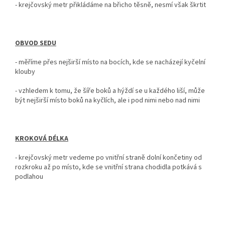
- krejčovský metr
přikládáme na břicho těsně, nesmí však škrtit
OBVOD SEDU
-
měříme přes nejširší místo na bocích, kde se nacházejí kyčelní
klouby
- vzhledem k tomu, že šíře boků a hýždí se u každého liší, může
být nejširší místo boků na kyčlích, ale i pod nimi nebo nad nimi
KROKOVÁ DÉLKA
-
krejčovský metr vedeme po vnitřní straně dolní končetiny od
rozkroku až po místo, kde se vnitřní strana chodidla potkává s
podlahou