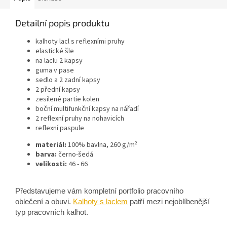
Detailní popis produktu
kalhoty lacl s reflexními pruhy
elastické šle
na laclu 2 kapsy
guma v pase
sedlo a 2 zadní kapsy
2 přední kapsy
zesílené partie kolen
boční multifunkční kapsy na nářadí
2 reflexní pruhy na nohavicích
reflexní paspule
materiál:
100% bavlna, 260 g/m²
barva:
černo-šedá
velikosti:
46 - 66
Představujeme vám kompletní portfolio pracovního
oblečení a obuvi.
Kalhoty s laclem
patří mezi nejoblíbenější
typ pracovních kalhot.