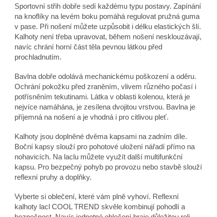
Sportovní střih dobře sedí každému typu postavy. Zapínání
na knoflíky na levém boku pomáhá regulovat pružná guma
v pase. Při nošení můžete uzpůsobit i délku elastických šlí.
Kalhoty není třeba upravovat, během nošení nesklouzávají,
navíc chrání horní část těla pevnou látkou před
prochladnutím.
Bavlna dobře odolává mechanickému poškození a oděru.
Ochrání pokožku před zraněním, vlivem různého počasí i
potřísněním tekutinami. Látka v oblasti kolenou, která je
nejvíce namáhána, je zesílena dvojitou vrstvou. Bavlna je
příjemná na nošení a je vhodná i pro citlivou pleť.
Kalhoty jsou doplněné dvěma kapsami na zadním díle.
Boční kapsy slouží pro pohotové uložení nářadí přímo na
nohavicích. Na laclu můžete využít další multifunkční
kapsu. Pro bezpečný pohyb po provozu nebo stavbě slouží
reflexní pruhy a doplňky.
Vyberte si oblečení, které vám plně vyhoví. Reflexní
kalhoty lacl COOL TREND skvěle kombinují pohodlí a
bezpečnost. Navíc jednotné oblečení hraje důležitou roli