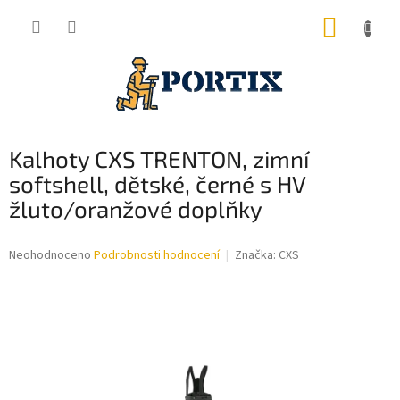
Přejít
NÁKUP
na
obsah
KOŠÍK
Kalhoty CXS TRENTON, zimní
softshell, dětské, černé s HV
žluto/oranžové doplňky
Průměrné
Neohodnoceno
Podrobnosti hodnocení
Značka:
CXS
hodnocení
produktu
je
0,0
z
5
hvězdiček.