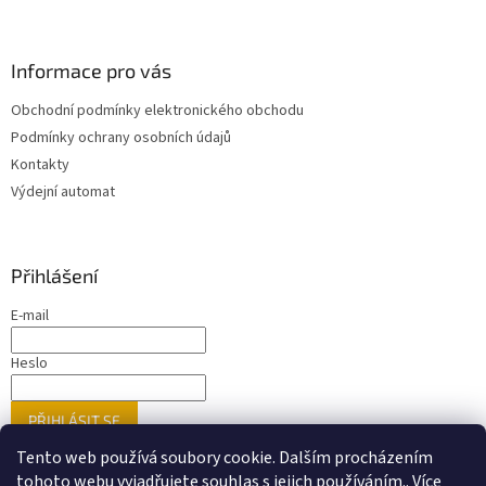
Informace pro vás
Obchodní podmínky elektronického obchodu
Podmínky ochrany osobních údajů
Kontakty
Výdejní automat
Přihlášení
E-mail
Heslo
PŘIHLÁSIT SE
Nová registrace
Zapomenuté heslo
Tento web používá soubory cookie. Dalším procházením
tohoto webu vyjadřujete souhlas s jejich používáním.. Více