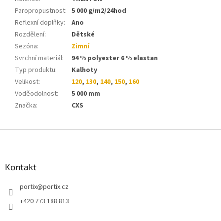
Paropropustnost
:
5 000 g/m2/24hod
Reflexní doplňky
:
Ano
Rozdělení
:
Dětské
Sezóna
:
Zimní
Svrchní materiál
:
94 % polyester 6 % elastan
Typ produktu
:
Kalhoty
Velikost
:
120
,
130
,
140
,
150
,
160
Voděodolnost
:
5 000 mm
Značka
:
CXS
Z
á
p
a
Kontakt
t
portix
@
portix.cz
í
+420 773 188 813