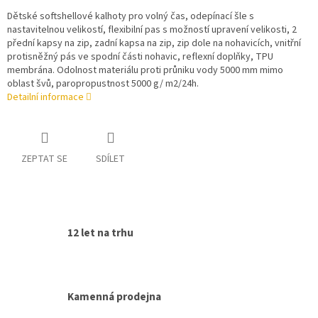
Dětské softshellové kalhoty pro volný čas, odepínací šle s
nastavitelnou velikostí, flexibilní pas s možností upravení velikosti, 2
přední kapsy na zip, zadní kapsa na zip, zip dole na nohavicích, vnitřní
protisněžný pás ve spodní části nohavic, reflexní doplňky, TPU
membrána. Odolnost materiálu proti průniku vody 5000 mm mimo
oblast švů, paropropustnost 5000 g/ m2/24h.
Detailní informace
ZEPTAT SE
SDÍLET
12 let na trhu
Kamenná prodejna