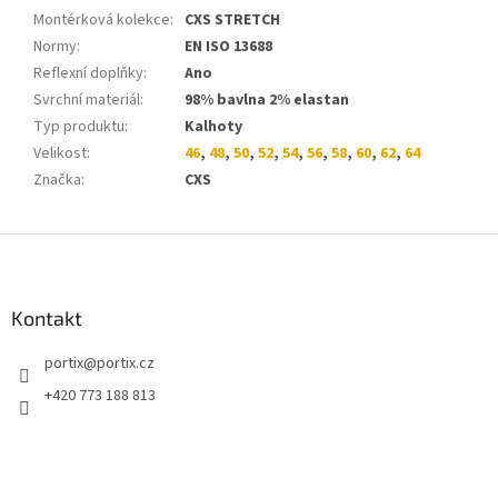
Montérková kolekce
:
CXS STRETCH
Normy
:
EN ISO 13688
Reflexní doplňky
:
Ano
Svrchní materiál
:
98% bavlna 2% elastan
Typ produktu
:
Kalhoty
Velikost
:
46
,
48
,
50
,
52
,
54
,
56
,
58
,
60
,
62
,
64
Značka
:
CXS
Z
á
p
a
Kontakt
t
portix
@
portix.cz
í
+420 773 188 813