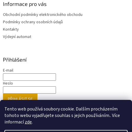
Informace pro vás
Obchodní podmínky elektronického obchodu
Podmínky ochrany osobních údajů
Kontakty
Výdejní automat
Přihlášení
E-mail
Heslo
PŘIHLÁSIT SE
Nová registrace
Zapomenuté heslo
Tento web používá soubory cookie. Dalším procházením
tohoto webu vyjadřujete souhlas s jejich používáním.. Více
informací
zde
.