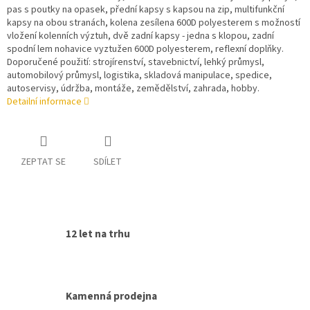
pas s poutky na opasek, přední kapsy s kapsou na zip, multifunkční
kapsy na obou stranách, kolena zesílena 600D polyesterem s možností
vložení kolenních výztuh, dvě zadní kapsy - jedna s klopou, zadní
spodní lem nohavice vyztužen 600D polyesterem, reflexní doplňky.
Doporučené použití: strojírenství, stavebnictví, lehký průmysl,
automobilový průmysl, logistika, skladová manipulace, spedice,
autoservisy, údržba, montáže, zemědělství, zahrada, hobby.
Detailní informace
ZEPTAT SE
SDÍLET
12 let na trhu
Kamenná prodejna