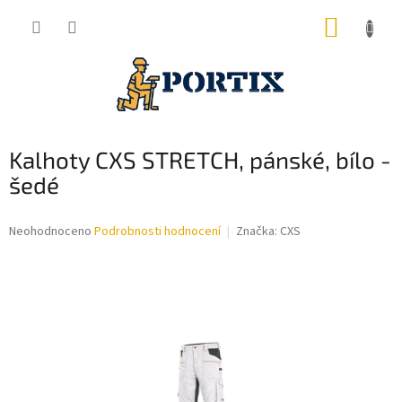
Přejít
NÁKUP
na
obsah
KOŠÍK
Kalhoty CXS STRETCH, pánské, bílo -
šedé
Průměrné
Neohodnoceno
Podrobnosti hodnocení
Značka:
CXS
hodnocení
produktu
je
0,0
z
5
hvězdiček.