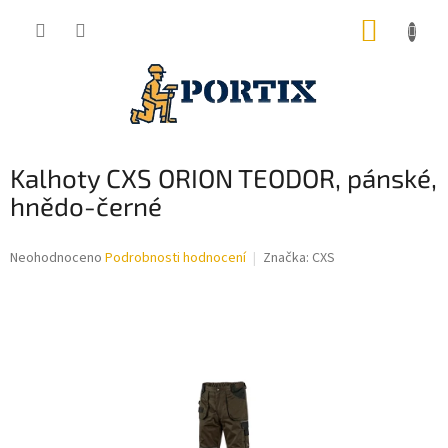
Přejít
NÁKUP
na
obsah
KOŠÍK
Kalhoty CXS ORION TEODOR, pánské,
hnědo-černé
Průměrné
Neohodnoceno
Podrobnosti hodnocení
Značka:
CXS
hodnocení
produktu
je
0,0
z
5
hvězdiček.