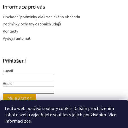
Informace pro vás
Obchodní podmínky elektronického obchodu
Podmínky ochrany osobních údajů
Kontakty
Výdejní automat
Přihlášení
E-mail
Heslo
PŘIHLÁSIT SE
Nová registrace
Zapomenuté heslo
Tento web používá soubory cookie. Dalším procházením
tohoto webu vyjadřujete souhlas s jejich používáním.. Více
informací
zde
.