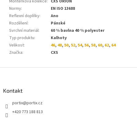
Montérková kolekce
:
CXS ORION
Normy
:
EN ISO 13688
Reflexní doplňky
:
Ano
Rozdělení
:
Pánské
Svrchní materiál
:
60 % bavlna 40 % polyester
Typ produktu
:
Kalhoty
Velikost
:
46
,
48
,
50
,
52
,
54
,
56
,
58
,
60
,
62
,
64
Značka
:
CXS
Z
á
p
a
Kontakt
t
portix
@
portix.cz
í
+420 773 188 813