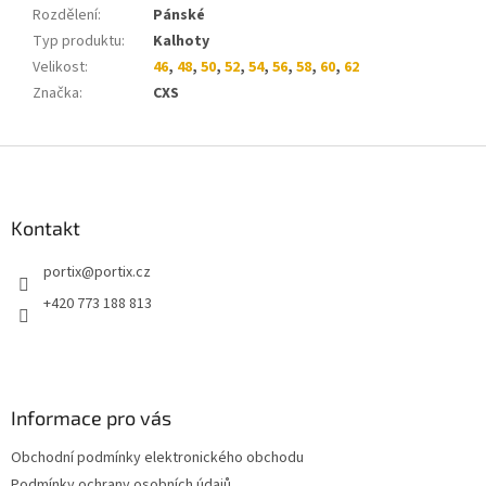
Rozdělení
:
Pánské
Typ produktu
:
Kalhoty
Velikost
:
46
,
48
,
50
,
52
,
54
,
56
,
58
,
60
,
62
Značka
:
CXS
Z
á
p
a
Kontakt
t
portix
@
portix.cz
í
+420 773 188 813
Informace pro vás
Obchodní podmínky elektronického obchodu
Podmínky ochrany osobních údajů