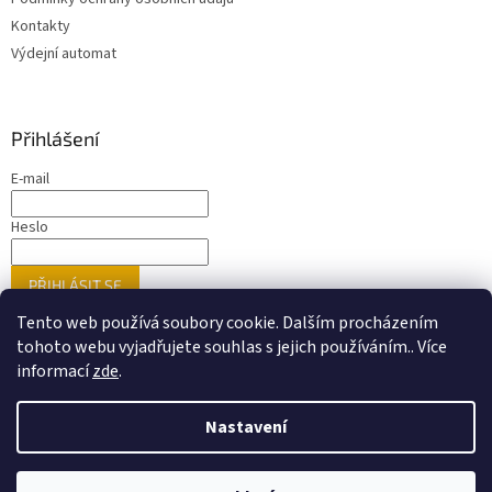
Kontakty
Výdejní automat
Přihlášení
E-mail
Heslo
PŘIHLÁSIT SE
Nová registrace
Zapomenuté heslo
Tento web používá soubory cookie. Dalším procházením
tohoto webu vyjadřujete souhlas s jejich používáním.. Více
informací
zde
.
Vytvořil Shoptet
Nastavení
Nastavil tým EshopyUmíme.cz
Upozorňujeme zákazníky, že ne veškeré zboží prezentované na
našem webu je dostupné přímo na prodejnách. Doporučujeme