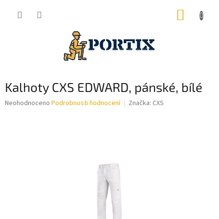
Přejít
NÁKUP
na
obsah
KOŠÍK
Kalhoty CXS EDWARD, pánské, bílé
Průměrné
Neohodnoceno
Podrobnosti hodnocení
Značka:
CXS
hodnocení
produktu
je
0,0
z
5
hvězdiček.