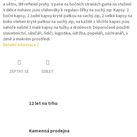
a větru, 3M reflexní pruhy. V pase na bočních stranách guma na stažení.
V délce nohavic jsou stahováky k regulaci šířky na suchý zip. Kapsy: 2
boční kapsy, 2 zadní kapsy kryté patkou na suchý zip, 2 velké kapsy na
boku stehen kryté patkou na suchý zip, na každé z těchto kapes jsou
nahoře našité 3 malé kapsy na tužky a drobnosti. Doporučené použití:
stavebnictví, silničáři, řidiči, logistika, údržba, popeláři, záchranáři, v
zimě a mokrém prostředí.
Detailní informace
ZEPTAT SE
SDÍLET
12 let na trhu
Kamenná prodejna