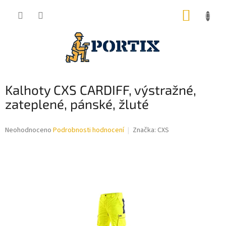
Přejít
NÁKUP
na
obsah
KOŠÍK
Kalhoty CXS CARDIFF, výstražné,
zateplené, pánské, žluté
Průměrné
Neohodnoceno
Podrobnosti hodnocení
Značka:
CXS
hodnocení
produktu
je
0,0
z
5
hvězdiček.