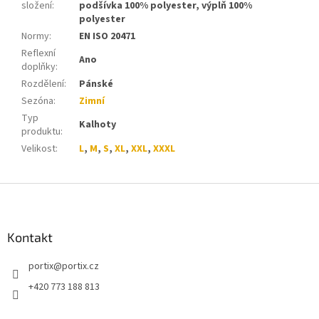
složení
:
podšívka 100% polyester, výplň 100%
polyester
Normy
:
EN ISO 20471
Reflexní
Ano
doplňky
:
Rozdělení
:
Pánské
Sezóna
:
Zimní
Typ
Kalhoty
produktu
:
Velikost
:
L
,
M
,
S
,
XL
,
XXL
,
XXXL
Z
á
p
a
Kontakt
t
portix
@
portix.cz
í
+420 773 188 813