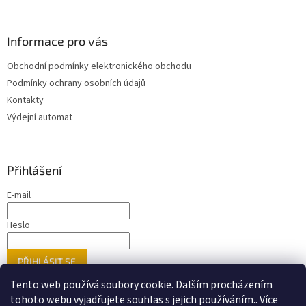
Informace pro vás
Obchodní podmínky elektronického obchodu
Podmínky ochrany osobních údajů
Kontakty
Výdejní automat
Přihlášení
E-mail
Heslo
PŘIHLÁSIT SE
Nová registrace
Zapomenuté heslo
Tento web používá soubory cookie. Dalším procházením
tohoto webu vyjadřujete souhlas s jejich používáním.. Více