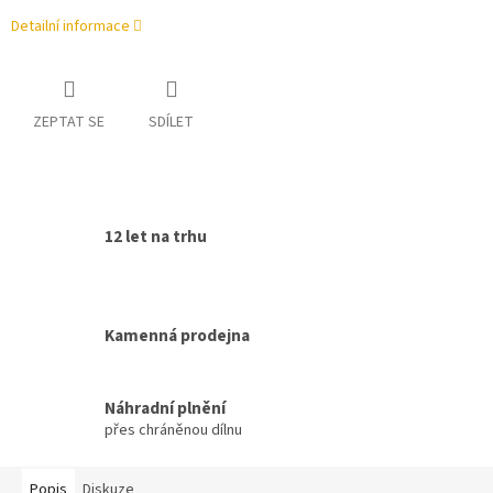
Detailní informace
ZEPTAT SE
SDÍLET
12 let na trhu
Kamenná prodejna
Náhradní plnění
přes chráněnou dílnu
Popis
Diskuze