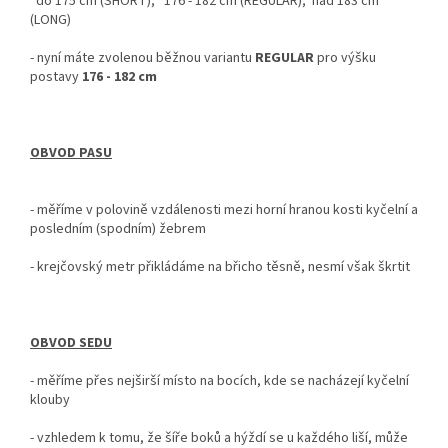
do 175 cm (SHORT); 176 - 182 cm (REGULAR); nad 183 cm
(LONG)
- nyní
máte zvolenou běžnou variantu
REGULAR
pro výšku
postavy
176 - 182 cm
OBVOD PASU
- měříme v polovině vzdálenosti mezi horní hranou kosti kyčelní a
posledním (spodním) žebrem
- krejčovský metr
přikládáme na břicho těsně, nesmí však škrtit
OBVOD SEDU
-
měříme přes nejširší místo na bocích, kde se nacházejí kyčelní
klouby
- vzhledem k tomu, že šíře boků a hýždí se u každého liší, může