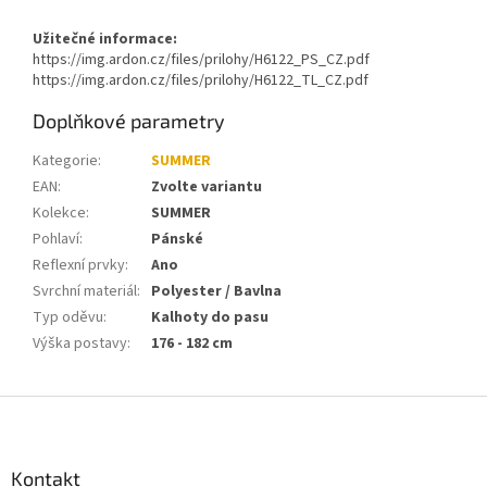
Užitečné informace:
https://img.ardon.cz/files/prilohy/H6122_PS_CZ.pdf
https://img.ardon.cz/files/prilohy/H6122_TL_CZ.pdf
Doplňkové parametry
Kategorie
:
SUMMER
EAN
:
Zvolte variantu
Kolekce
:
SUMMER
Pohlaví
:
Pánské
Reflexní prvky
:
Ano
Svrchní materiál
:
Polyester / Bavlna
Typ oděvu
:
Kalhoty do pasu
Výška postavy
:
176 - 182 cm
Z
á
p
a
Kontakt