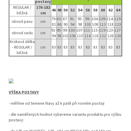
postavy
REGULAR /
176-182
46
48
50
52
54
56
58
60
62
64
běžná
cm
79-
83-
87-
91-
95-
99-
104-
109-
114-
119-
obvod pasu
cm
82
86
90
94
98
103
108
113
118
123
91-
95-
99-
103-
107-
111-
115-
119-
123-
127-
obvod sedu
cm
94
98
102
106
110
114
118
122
126
130
Kroková délka
- REGULAR /
cm
83
83
83
83
83
83
83
83
83
83
běžná
VÝŠKA POSTAVY
- měříme od temene hlavy až k patě při rovném postoji
-
dle naměřených hodnot vybereme variantu produktu pro výšku
postavy: