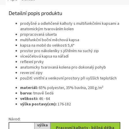
Detailní popis produktu
prodyšné a odlehčené kalhoty s multifunkčními kapsami a
anatomickým tvarováním kolen
propracovaná silueta
multifunkční boční měchová kapsa
kapsa na mobil do velikosti 5,6“
prostor pro nákoleníky s jištěním na suchý zip
víceúčelová kapsa na nářadí
reflexní prvky
anatomicky tvarovaná kolena pro dokonalý pohyb
reverzní zipy
použití: vnitřní a venkovní prostory při vyšších teplotách
materiál:
65% polyester, 35% bavlna, 200 g/m²
barva:
tmavě šedá
velikosti:
46 - 64
výška postavy(cm):
176-182
Návod:
výška
Pracovní kalhoty - běžná délka