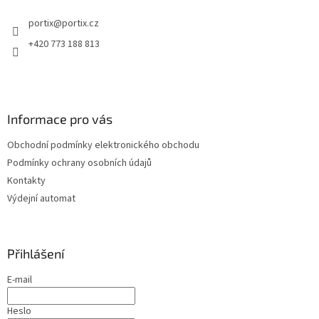
t
portix
@
portix.cz
í
+420 773 188 813
Informace pro vás
Obchodní podmínky elektronického obchodu
Podmínky ochrany osobních údajů
Kontakty
Výdejní automat
Přihlášení
E-mail
Heslo