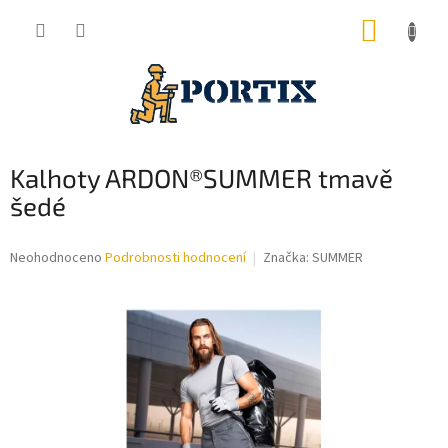
Přejít
NÁKUP
na
obsah
KOŠÍK
Kalhoty ARDON®SUMMER tmavě
šedé
Průměrné
Neohodnoceno
Podrobnosti hodnocení
Značka:
SUMMER
hodnocení
produktu
je
0,0
z
5
hvězdiček.