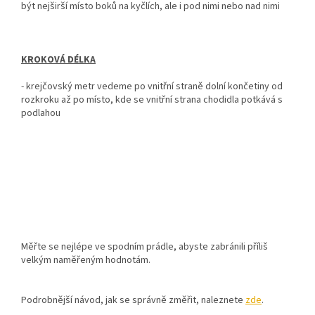
být nejširší místo boků na kyčlích, ale i pod nimi nebo nad nimi
KROKOVÁ DÉLKA
-
krejčovský metr vedeme po vnitřní straně dolní končetiny od
rozkroku až po místo, kde se vnitřní strana chodidla potkává s
podlahou
Měřte se nejlépe ve spodním prádle, abyste zabránili příliš
velkým naměřeným hodnotám.
Podrobnější návod, jak se správně změřit, naleznete
zde
.