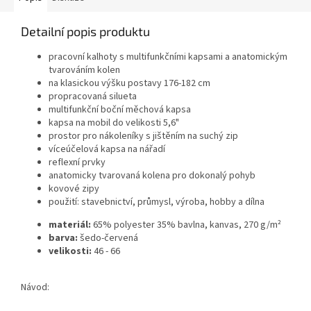
Detailní popis produktu
pracovní kalhoty s multifunkčními kapsami a anatomickým
tvarováním kolen
na klasickou výšku postavy 176-182 cm
propracovaná silueta
multifunkční boční měchová kapsa
kapsa na mobil do velikosti 5,6"
prostor pro nákoleníky s jištěním na suchý zip
víceúčelová kapsa na nářadí
reflexní prvky
anatomicky tvarovaná kolena pro dokonalý pohyb
kovové zipy
použití: stavebnictví, průmysl, výroba, hobby a dílna
materiál:
65% polyester 35% bavlna, kanvas, 270 g/m²
barva:
šedo-červená
velikosti:
46 - 66
Návod: