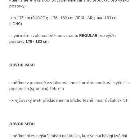
-
dle naměřených hodnot vybereme variantu produktu pro výšku
postavy:
do 175 cm (SHORT); 176 - 182 cm (REGULAR); nad 183 cm
(LONG)
- nyní
máte zvolenou běžnou variantu
REGULAR
pro výšku
postavy
176 - 182 cm
OBVOD PASU
- měříme v polovině vzdálenosti mezi horní hranou kosti kyčelní a
posledním (spodním) žebrem
- krejčovský metr
přikládáme na břicho těsně, nesmí však škrtit
OBVOD SEDU
-
měříme přes nejširší místo na bocích, kde se nacházejí kyčelní