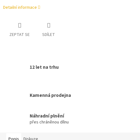
Detailní informace
ZEPTAT SE
SDÍLET
12 let na trhu
Kamenná prodejna
Náhradní plnění
přes chráněnou dílnu
Popis
Diskuze