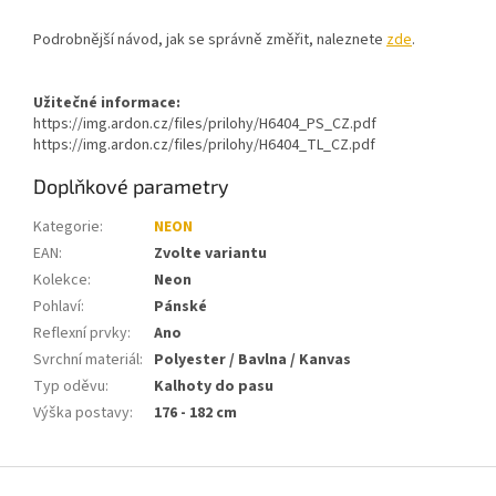
Podrobnější návod, jak se správně změřit, naleznete
zde
.
Užitečné informace:
https://img.ardon.cz/files/prilohy/H6404_PS_CZ.pdf
https://img.ardon.cz/files/prilohy/H6404_TL_CZ.pdf
Doplňkové parametry
Kategorie
:
NEON
EAN
:
Zvolte variantu
Kolekce
:
Neon
Pohlaví
:
Pánské
Reflexní prvky
:
Ano
Svrchní materiál
:
Polyester / Bavlna / Kanvas
Typ oděvu
:
Kalhoty do pasu
Výška postavy
:
176 - 182 cm
Z