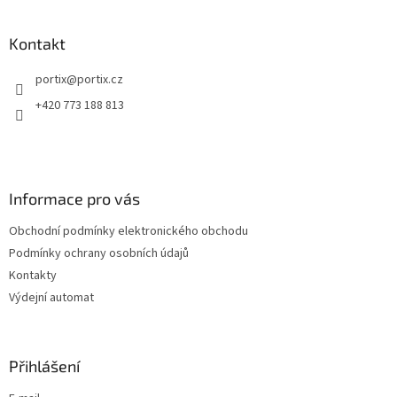
á
p
a
Kontakt
t
portix
@
portix.cz
í
+420 773 188 813
Informace pro vás
Obchodní podmínky elektronického obchodu
Podmínky ochrany osobních údajů
Kontakty
Výdejní automat
Přihlášení