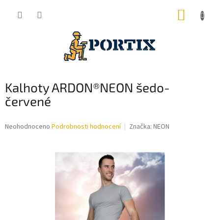
Přejít
NÁKUP
na
obsah
KOŠÍK
Kalhoty ARDON®NEON šedo-
červené
Průměrné
Neohodnoceno
Podrobnosti hodnocení
Značka:
NEON
hodnocení
produktu
je
0,0
z
5
hvězdiček.