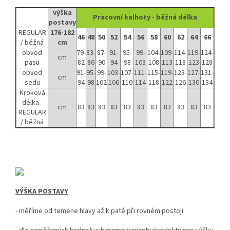
výška
Pracovní kalhoty - běžná délka
postavy
REGULAR
176-182
46
48
50
52
54
56
58
60
62
64
66
/ běžná
cm
obvod
79-
83-
87-
91-
95-
99-
104-
109-
114-
119-
124-
cm
pasu
82
86
90
94
98
103
108
113
118
123
128
obvod
91-
95-
99-
103-
107-
111-
115-
119-
123-
127-
131-
cm
sedu
94
98
102
106
110
114
118
122
126
130
134
Kroková
délka -
cm
83
83
83
83
83
83
83
83
83
83
83
REGULAR
/ běžná
VÝŠKA POSTAVY
- měříme od temene hlavy až k patě při rovném postoji