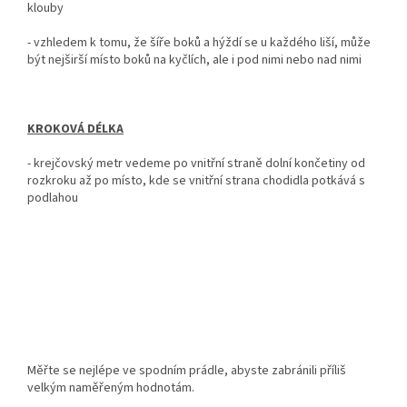
klouby
- vzhledem k tomu, že šíře boků a hýždí se u každého liší, může
být nejširší místo boků na kyčlích, ale i pod nimi nebo nad nimi
KROKOVÁ DÉLKA
-
krejčovský metr vedeme po vnitřní straně dolní končetiny od
rozkroku až po místo, kde se vnitřní strana chodidla potkává s
podlahou
Měřte se nejlépe ve spodním prádle, abyste zabránili příliš
velkým naměřeným hodnotám.