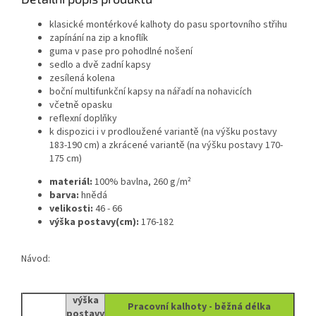
klasické montérkové kalhoty do pasu sportovního střihu
zapínání na zip a knoflík
guma v pase pro pohodlné nošení
sedlo a dvě zadní kapsy
zesílená kolena
boční multifunkční kapsy na nářadí na nohavicích
včetně opasku
reflexní doplňky
k dispozici i v prodloužené variantě (na výšku postavy
183-190 cm) a zkrácené variantě (na výšku postavy 170-
175 cm)
materiál:
100% bavlna, 260 g/m²
barva:
hnědá
velikosti:
46 - 66
výška postavy(cm):
176-182
Návod:
výška
Pracovní kalhoty - běžná délka
postavy