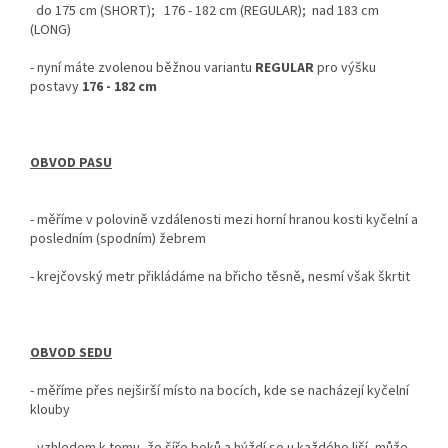
do 175 cm (SHORT); 176 - 182 cm (REGULAR); nad 183 cm
(LONG)
- nyní
máte zvolenou běžnou variantu
REGULAR
pro výšku
postavy
176 - 182 cm
OBVOD PASU
- měříme v polovině vzdálenosti mezi horní hranou kosti kyčelní a
posledním (spodním) žebrem
- krejčovský metr
přikládáme na břicho těsně, nesmí však škrtit
OBVOD SEDU
-
měříme přes nejširší místo na bocích, kde se nacházejí kyčelní
klouby