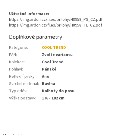
Užitečné informace:
https://img.ardon.cz/files/prilohy/H8958_PS_CZ.pdf
https://img.ardon.cz/files/prilohy/H8958_TL_CZ.pdf
Doplňkové parametry
Kategorie
:
COOL TREND
EAN
:
Zvolte variantu
Kolekce
:
Cool Trend
Pohlaví
:
Pánské
Reflexní prvky
:
Ano
Svrchní materiál
:
Bavlna
Typ oděvu
:
Kalhoty do pasu
Výška postavy
:
176 - 182 cm
Z
á
p