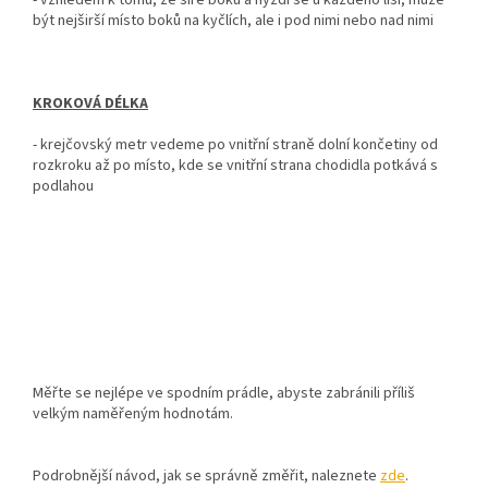
- vzhledem k tomu, že šíře boků a hýždí se u každého liší, může
být nejširší místo boků na kyčlích, ale i pod nimi nebo nad nimi
KROKOVÁ DÉLKA
-
krejčovský metr vedeme po vnitřní straně dolní končetiny od
rozkroku až po místo, kde se vnitřní strana chodidla potkává s
podlahou
Měřte se nejlépe ve spodním prádle, abyste zabránili příliš
velkým naměřeným hodnotám.
Podrobnější návod, jak se správně změřit, naleznete
zde
.