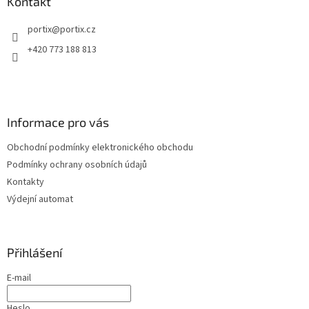
a
Kontakt
t
portix
@
portix.cz
í
+420 773 188 813
Informace pro vás
Obchodní podmínky elektronického obchodu
Podmínky ochrany osobních údajů
Kontakty
Výdejní automat
Přihlášení
E-mail
Heslo