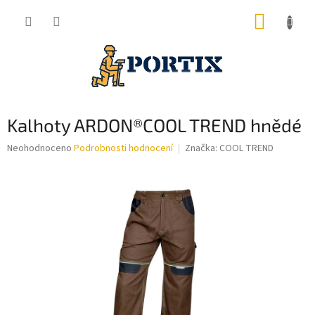
Přejít
NÁKUP
na
obsah
KOŠÍK
Kalhoty ARDON®COOL TREND hnědé
Průměrné
Neohodnoceno
Podrobnosti hodnocení
Značka:
COOL TREND
hodnocení
produktu
je
0,0
z
5
hvězdiček.