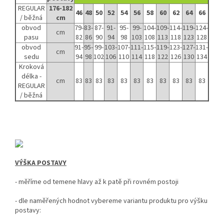
REGULAR
176-182
46
48
50
52
54
56
58
60
62
64
66
/ běžná
cm
obvod
79-
83-
87-
91-
95-
99-
104-
109-
114-
119-
124-
cm
pasu
82
86
90
94
98
103
108
113
118
123
128
obvod
91-
95-
99-
103-
107-
111-
115-
119-
123-
127-
131-
cm
sedu
94
98
102
106
110
114
118
122
126
130
134
Kroková
délka -
cm
83
83
83
83
83
83
83
83
83
83
83
REGULAR
/ běžná
VÝŠKA POSTAVY
- měříme od temene hlavy až k patě při rovném postoji
-
dle naměřených hodnot vybereme variantu produktu pro výšku
postavy: