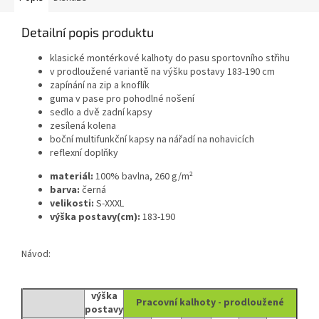
Detailní popis produktu
klasické montérkové kalhoty do pasu sportovního střihu
v prodloužené variantě na výšku postavy 183-190 cm
zapínání na zip a knoflík
guma v pase pro pohodlné nošení
sedlo a dvě zadní kapsy
zesílená kolena
boční multifunkční kapsy na nářadí na nohavicích
reflexní doplňky
materiál:
100% bavlna, 260 g/m²
barva:
černá
velikosti:
S-XXXL
výška postavy(cm):
183-190
Návod:
výška
Pracovní kalhoty - prodloužené
postavy