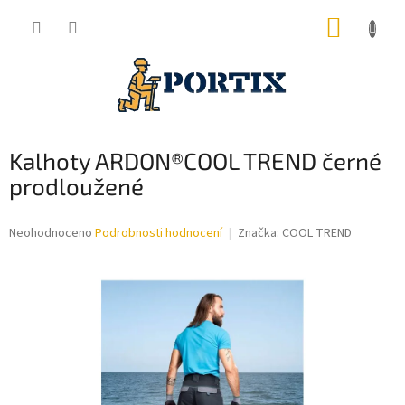
Přejít
NÁKUP
na
obsah
KOŠÍK
Kalhoty ARDON®COOL TREND černé
prodloužené
Průměrné
Neohodnoceno
Podrobnosti hodnocení
Značka:
COOL TREND
hodnocení
produktu
je
0,0
z
5
hvězdiček.