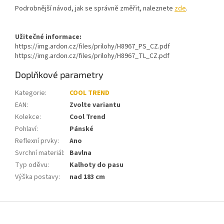
Podrobnější návod, jak se správně změřit, naleznete
zde
.
Užitečné informace:
https://img.ardon.cz/files/prilohy/H8967_PS_CZ.pdf
https://img.ardon.cz/files/prilohy/H8967_TL_CZ.pdf
Doplňkové parametry
Kategorie
:
COOL TREND
EAN
:
Zvolte variantu
Kolekce
:
Cool Trend
Pohlaví
:
Pánské
Reflexní prvky
:
Ano
Svrchní materiál
:
Bavlna
Typ oděvu
:
Kalhoty do pasu
Výška postavy
:
nad 183 cm
Z
á