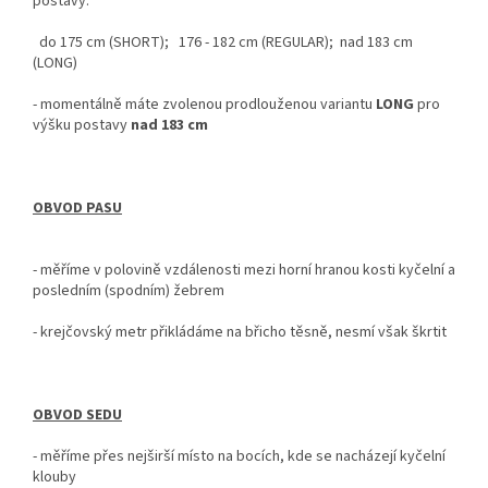
postavy:
do 175 cm (SHORT); 176 - 182 cm (REGULAR); nad 183 cm
(LONG)
-
momentálně máte zvolenou prodlouženou variantu
LONG
pro
výšku postavy
nad
183 cm
OBVOD PASU
- měříme v polovině vzdálenosti mezi horní hranou kosti kyčelní a
posledním (spodním) žebrem
- krejčovský metr
přikládáme na břicho těsně, nesmí však škrtit
OBVOD SEDU
-
měříme přes nejširší místo na bocích, kde se nacházejí kyčelní
klouby