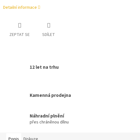
Detailní informace
ZEPTAT SE
SDÍLET
12 let na trhu
Kamenná prodejna
Náhradní plnění
přes chráněnou dílnu
Popis
Diskuze