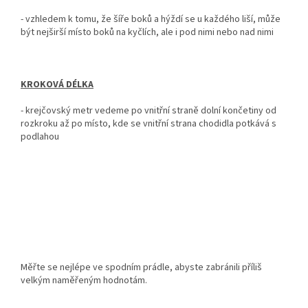
- vzhledem k tomu, že šíře boků a hýždí se u každého liší, může
být nejširší místo boků na kyčlích, ale i pod nimi nebo nad nimi
KROKOVÁ DÉLKA
-
krejčovský metr vedeme po vnitřní straně dolní končetiny od
rozkroku až po místo, kde se vnitřní strana chodidla potkává s
podlahou
Měřte se nejlépe ve spodním prádle, abyste zabránili příliš
velkým naměřeným hodnotám.