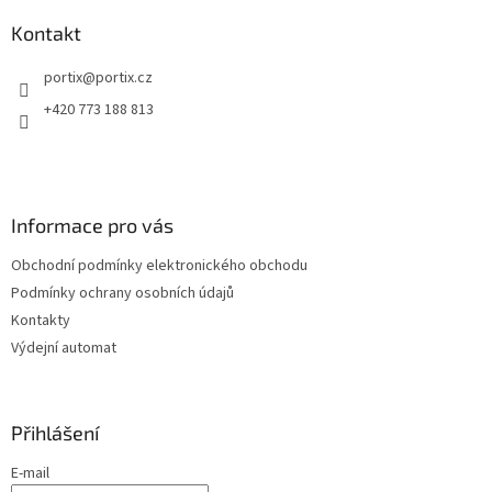
p
a
Kontakt
t
portix
@
portix.cz
í
+420 773 188 813
Informace pro vás
Obchodní podmínky elektronického obchodu
Podmínky ochrany osobních údajů
Kontakty
Výdejní automat
Přihlášení
E-mail