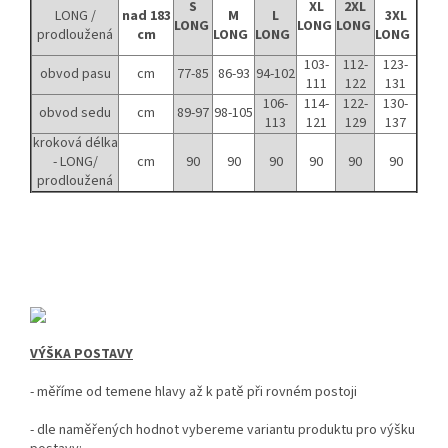
S
XL
2XL
LONG /
nad 183
M
L
3XL
LONG
LONG
LONG
prodloužená
cm
LONG
LONG
LONG
103-
112-
123-
obvod pasu
cm
77-85
86-93
94-102
111
122
131
106-
114-
122-
130-
obvod sedu
cm
89-97
98-105
113
121
129
137
kroková délka
- LONG/
cm
90
90
90
90
90
90
prodloužená
VÝŠKA POSTAVY
- měříme od temene hlavy až k patě při rovném postoji
-
dle naměřených hodnot vybereme variantu produktu pro výšku