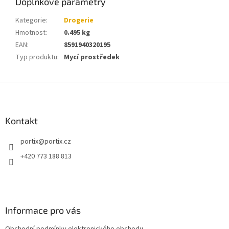
Doplňkové parametry
Kategorie
:
Drogerie
Hmotnost
:
0.495 kg
EAN
:
8591940320195
Typ produktu
:
Mycí prostředek
Z
á
p
a
Kontakt
t
portix
@
portix.cz
í
+420 773 188 813
Informace pro vás