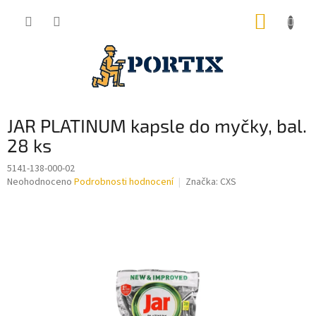
Přejít
NÁKUP
na
obsah
KOŠÍK
JAR PLATINUM kapsle do myčky, bal.
28 ks
5141-138-000-02
Průměrné
Neohodnoceno
Podrobnosti hodnocení
Značka:
CXS
hodnocení
produktu
je
0,0
z
5
hvězdiček.