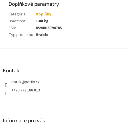
Doplňkové parametry
Kategorie
:
Doplňky
Hmotnost
:
1.08 kg
EAN
:
8594013798785
Typ produktu
:
Hrablo
Z
á
p
a
Kontakt
t
portix
@
portix.cz
í
+420 773 188 813
Informace pro vás