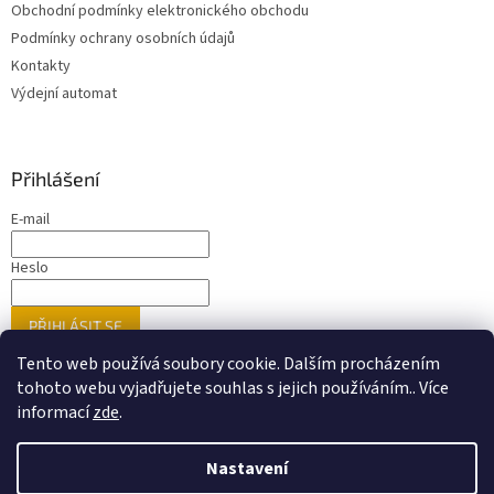
Obchodní podmínky elektronického obchodu
Podmínky ochrany osobních údajů
Kontakty
Výdejní automat
Přihlášení
E-mail
Heslo
PŘIHLÁSIT SE
Nová registrace
Zapomenuté heslo
Tento web používá soubory cookie. Dalším procházením
tohoto webu vyjadřujete souhlas s jejich používáním.. Více
informací
zde
.
Vytvořil Shoptet
Nastavení
Nastavil tým EshopyUmíme.cz