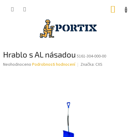
Přejít
NÁKUP
na
obsah
KOŠÍK
Hrablo s AL násadou
5161-304-000-00
Průměrné
Neohodnoceno
Podrobnosti hodnocení
Značka:
CXS
hodnocení
produktu
je
0,0
z
5
hvězdiček.