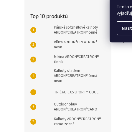
Popi
Tento 
vyjadřu
Top 10 produktů
Det
Pánské softshellové kalhoty
Nast
ARDON®CREATRON® černé
Praco
pode
Blůza ARDON®CREATRON®
neon
Mikina ARDON®CREATRON®
černá
Kalhoty s laclem
ARDON®CREATRON® černá
neon
TRIČKO CXS SPORTY COOL
Outdoor obuv
ARDON®CREATRON®CAMO
Kalhoty ARDON®CREATRON®
camo zelené