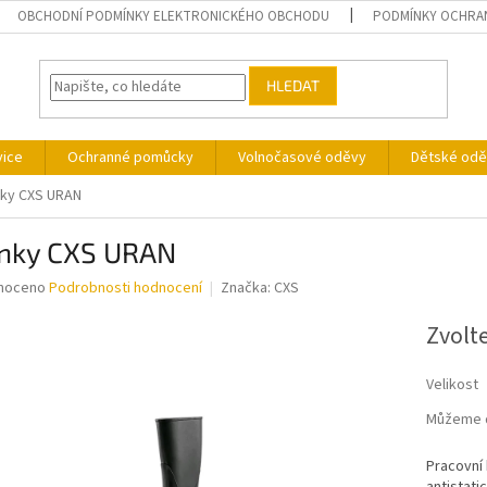
OBCHODNÍ PODMÍNKY ELEKTRONICKÉHO OBCHODU
PODMÍNKY OCHRA
HLEDAT
vice
Ochranné pomůcky
Volnočasové oděvy
Dětské odě
nky CXS URAN
ínky CXS URAN
né
noceno
Podrobnosti hodnocení
Značka:
CXS
ní
u
Zvolt
Velikost
Můžeme d
ek.
Pracovní 