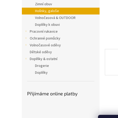
n
Zimní obuv
e
Holínky, galoše
l
Volnočasová & OUTDOOR
Doplňky k obuvi
Pracovní rukavice
Ochranné pomůcky
Volnočasové oděvy
Dětské oděvy
Doplňky & ostatní
Drogerie
Doplňky
Přijímáme online platby