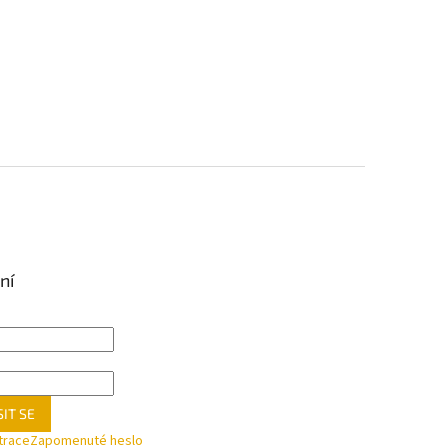
ní
IT SE
trace
Zapomenuté heslo