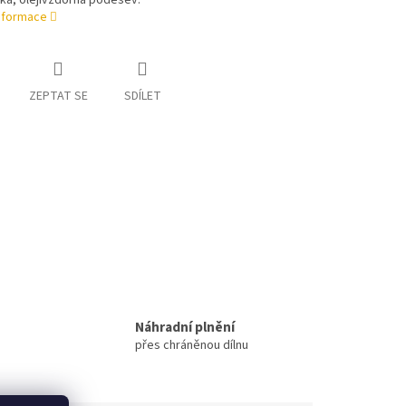
cká, olejivzdorná podešev.
informace
ZEPTAT SE
SDÍLET
Náhradní plnění
přes chráněnou dílnu