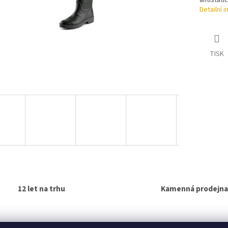
antistati
Detailní 
TISK
12 let na trhu
Kamenná prodejna