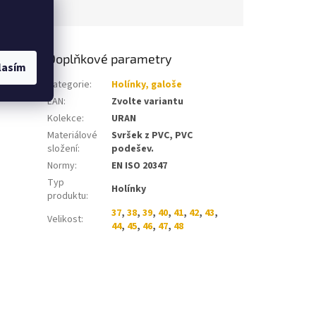
Doplňkové parametry
lasím
ejivzdorná
Kategorie
:
Holínky, galoše
EAN
:
Zvolte variantu
Kolekce
:
URAN
Materiálové
Svršek z PVC, PVC
složení
:
podešev.
Normy
:
EN ISO 20347
Typ
Holínky
produktu
:
37
,
38
,
39
,
40
,
41
,
42
,
43
,
Velikost
:
44
,
45
,
46
,
47
,
48