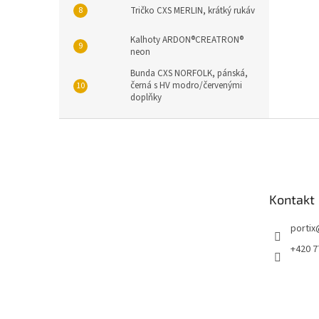
Tričko CXS MERLIN, krátký rukáv
Kalhoty ARDON®CREATRON®
neon
Bunda CXS NORFOLK, pánská,
černá s HV modro/červenými
doplňky
Z
á
p
a
t
Kontakt
í
portix
+420 7