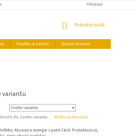
NY OSOBNÍCH ÚDAJŮ
KONTAKTY
VÝDEJNÍ AUTOMAT
Přihlášení
NÁKUPNÍ
Prázdný košík
KOŠÍK
vy
Doplňky & ostatní
Výdejní automat
e variantu
oručit do:
Zvolte variantu
Možnosti doručení
holínka. Absorpce energie v patní části. Protiskluzová,