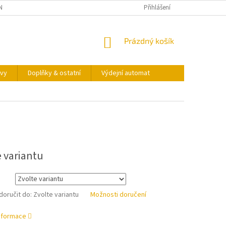
NY OSOBNÍCH ÚDAJŮ
KONTAKTY
VÝDEJNÍ AUTOMAT
Přihlášení
NÁKUPNÍ
Prázdný košík
KOŠÍK
vy
Doplňky & ostatní
Výdejní automat
e variantu
oručit do:
Zvolte variantu
Možnosti doručení
informace