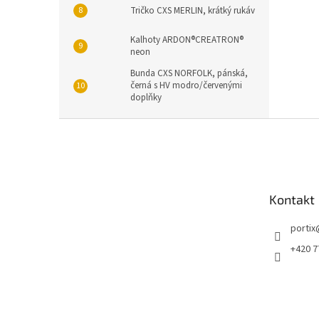
Tričko CXS MERLIN, krátký rukáv
Kalhoty ARDON®CREATRON®
neon
Bunda CXS NORFOLK, pánská,
černá s HV modro/červenými
doplňky
Z
á
p
a
t
Kontakt
í
portix
+420 7