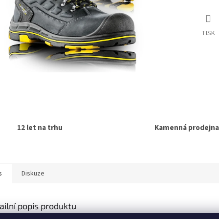
TISK
12 let na trhu
Kamenná prodejna
s
Diskuze
ailní popis produktu