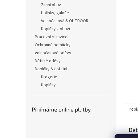
n
Zimní obuv
e
Holínky, galoše
l
Volnočasová & OUTDOOR
Doplňky k obuvi
Pracovní rukavice
Ochranné pomůcky
Volnočasové oděvy
Dětské oděvy
Doplňky & ostatní
Drogerie
Doplňky
Přijímáme online platby
Popi
Det