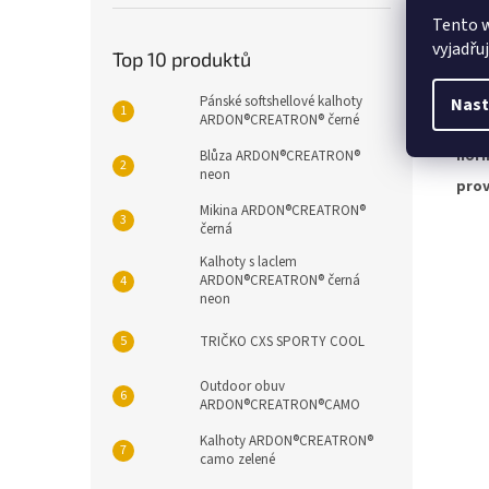
svrš
Tento 
pod
vyjadřu
vklá
Top 10 produktů
stél
Pánské softshellové kalhoty
pod
Nast
ARDON®CREATRON® černé
veli
nor
Blůza ARDON®CREATRON®
neon
pro
Mikina ARDON®CREATRON®
černá
Kalhoty s laclem
ARDON®CREATRON® černá
neon
TRIČKO CXS SPORTY COOL
Outdoor obuv
ARDON®CREATRON®CAMO
Kalhoty ARDON®CREATRON®
camo zelené