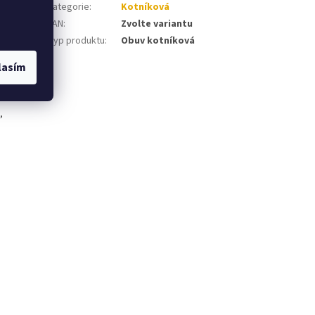
Kategorie
:
Kotníková
EAN
:
Zvolte variantu
tažená
Typ produktu
:
Obuv kotníková
,
lasím
,