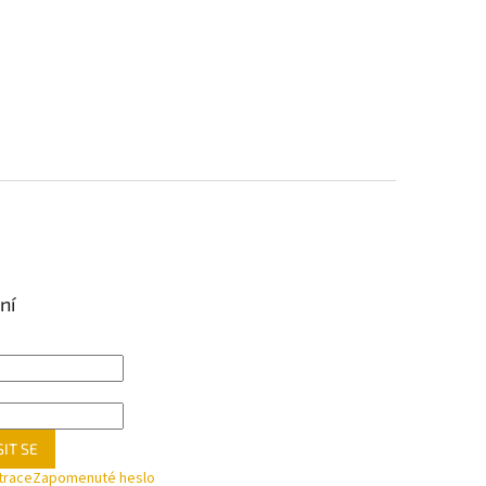
ní
IT SE
trace
Zapomenuté heslo