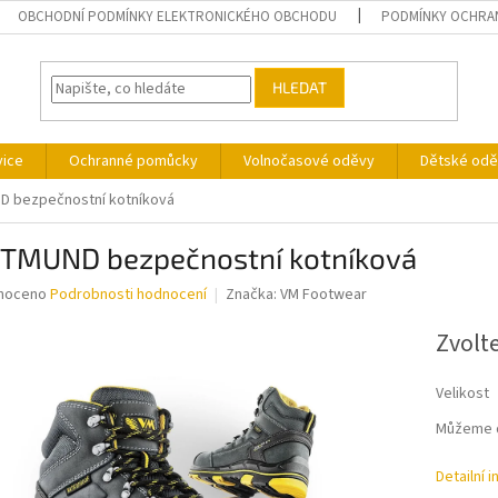
OBCHODNÍ PODMÍNKY ELEKTRONICKÉHO OBCHODU
PODMÍNKY OCHRA
HLEDAT
vice
Ochranné pomůcky
Volnočasové oděvy
Dětské odě
 bezpečnostní kotníková
TMUND bezpečnostní kotníková
né
noceno
Podrobnosti hodnocení
Značka:
VM Footwear
ní
u
Zvolt
Velikost
Můžeme d
ek.
Detailní 