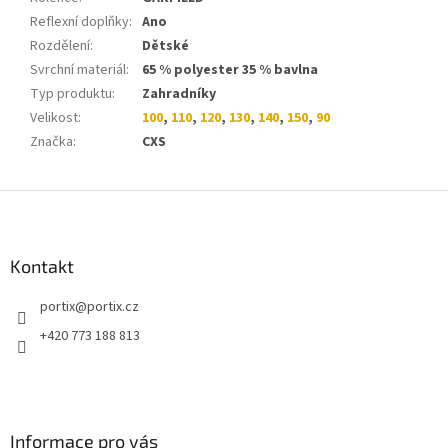
Reflexní doplňky
:
Ano
Rozdělení
:
Dětské
Svrchní materiál
:
65 % polyester 35 % bavlna
Typ produktu
:
Zahradníky
Velikost
:
100
,
110
,
120
,
130
,
140
,
150
,
90
Značka
:
CXS
Z
á
p
a
Kontakt
t
portix
@
portix.cz
í
+420 773 188 813
Informace pro vás