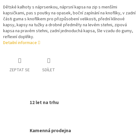
Dětské kalhoty s náprsenkou, náprsní kapsa na zip s menšími
kapsičkami, pas s poutky na opasek, boční zapínání na knoflíky, v zadní
části guma s knoflíkem pro přizpůsobení velikosti, přední klínové
kapsy, kapsy na tužky a drobné předměty na levém stehni, zipová
kapsa na pravém stehni, zadní jednoduchá kapsa, šle vzadu do gumy,
reflexní doplňky.
Detailní informace
ZEPTAT SE
SDÍLET
12 let na trhu
Kamenná prodejna