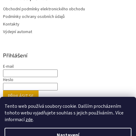
Obchodní podmínky elektronického obchodu
Podmínky ochrany osobních údajů
Kontakty
Výdejní automat
Přihlášení
E-mail
Heslo
PŘIHLÁSIT SE
Nová registrace
Zapomenuté heslo
Tento web používá soubory cookie. Dalším procházením
tohoto webu vyjadřujete souhlas s jejich používáním.. Více
informací
zde
.
Vytvořil Shoptet
Nastavení