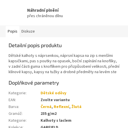
Náhradní plnění
přes chráněnou dílnu
Popis
Diskuze
Detailní popis produktu
Dětské kalhoty s náprsenkou, náprsní kapsa na zip s menšími
kapsičkami, pas s poutky na opasek, boční zapínání na knoflíky,
v zadní části guma s knoflíkem pro přizpůsobení velikosti, přední
klínové kapsy, kapsy na tužky a drobné předměty na levém ste
Doplňkové parametry
Kategorie
:
Dětské oděvy
EAN
:
Zvolte variantu
Barva
:
Černá
,
Reflexní
,
Žlutá
Gramáž
:
235 g/m2
Kategorie
:
Kalhoty s laclem
Kolekce
:
GARFIELD