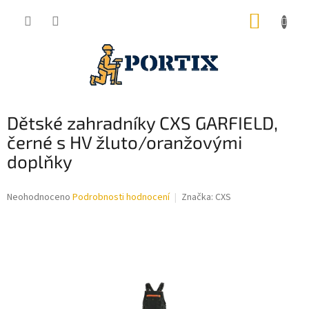
Přejít
NÁKUP
na
obsah
KOŠÍK
Dětské zahradníky CXS GARFIELD,
černé s HV žluto/oranžovými
doplňky
Průměrné
Neohodnoceno
Podrobnosti hodnocení
Značka:
CXS
hodnocení
produktu
je
0,0
z
5
hvězdiček.