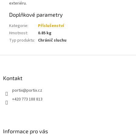
exteriéru.
Doplňkové parametry
Kategorie
:
Příslušenství
Hmotnost
:
0.85 kg
Typ produktu
:
Chránič sluchu
Z
á
p
a
Kontakt
t
portix
@
portix.cz
í
+420 773 188 813
Informace pro vás