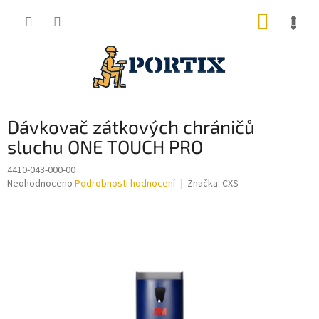
Přejít
NÁKUP
na
obsah
KOŠÍK
Dávkovač zátkových chráničů
sluchu ONE TOUCH PRO
4410-043-000-00
Průměrné
Neohodnoceno
Podrobnosti hodnocení
Značka:
CXS
hodnocení
produktu
je
0,0
z
5
hvězdiček.