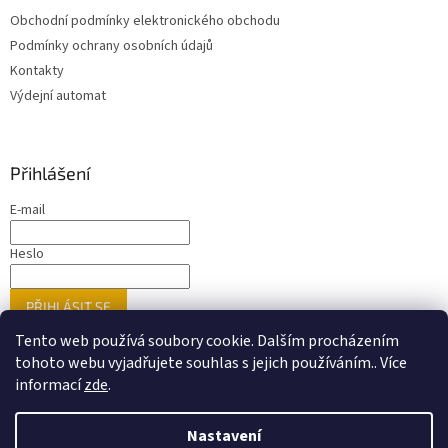
Obchodní podmínky elektronického obchodu
Podmínky ochrany osobních údajů
Kontakty
Výdejní automat
Přihlášení
E-mail
Heslo
PŘIHLÁSIT SE
Nová registrace
Zapomenuté heslo
Tento web používá soubory cookie. Dalším procházením
tohoto webu vyjadřujete souhlas s jejich používáním.. Více
informací
zde
.
Vytvořil Shoptet
Nastavení
Nastavil tým EshopyUmíme.cz