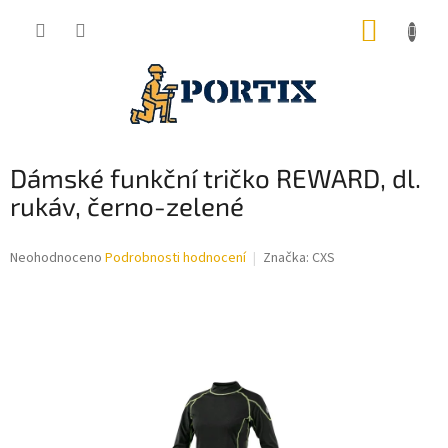
Přejít
NÁKUP
na
obsah
KOŠÍK
Dámské funkční tričko REWARD, dl.
rukáv, černo-zelené
Průměrné
Neohodnoceno
Podrobnosti hodnocení
Značka:
CXS
hodnocení
produktu
je
0,0
z
5
hvězdiček.