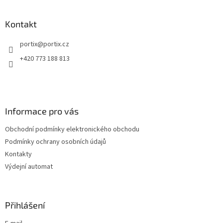
á
p
a
Kontakt
t
portix
@
portix.cz
í
+420 773 188 813
Informace pro vás
Obchodní podmínky elektronického obchodu
Podmínky ochrany osobních údajů
Kontakty
Výdejní automat
Přihlášení