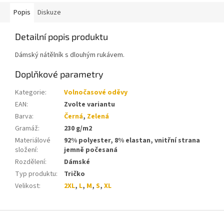
Popis
Diskuze
Detailní popis produktu
Dámský nátělník s dlouhým rukávem.
Doplňkové parametry
Kategorie
:
Volnočasové oděvy
EAN
:
Zvolte variantu
Barva
:
Černá
,
Zelená
Gramáž
:
230 g/m2
Materiálové
92% polyester, 8% elastan, vnitřní strana
složení
:
jemně počesaná
Rozdělení
:
Dámské
Typ produktu
:
Tričko
Velikost
:
2XL
,
L
,
M
,
S
,
XL
Z