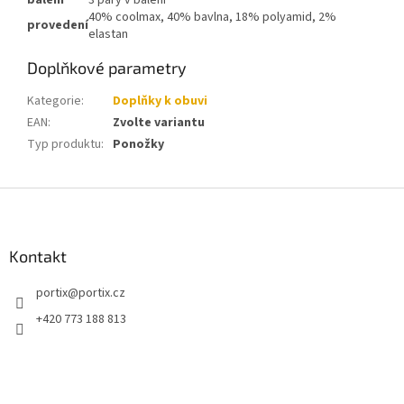
balení
3 páry v balení
40% coolmax, 40% bavlna, 18% polyamid, 2%
provedení
elastan
Doplňkové parametry
Kategorie
:
Doplňky k obuvi
EAN
:
Zvolte variantu
Typ produktu
:
Ponožky
Z
á
p
a
Kontakt
t
portix
@
portix.cz
í
+420 773 188 813