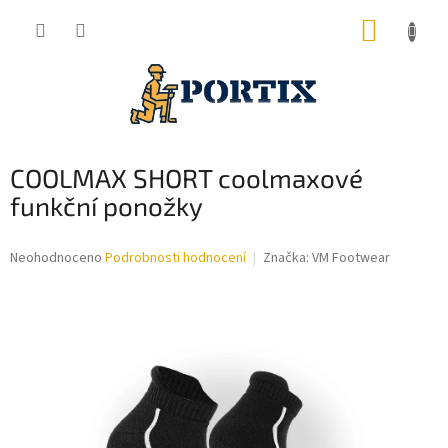
Přejít
NÁKUP
na
obsah
KOŠÍK
COOLMAX SHORT coolmaxové
funkční ponožky
Průměrné
Neohodnoceno
Podrobnosti hodnocení
Značka:
VM Footwear
hodnocení
produktu
je
0,0
z
5
hvězdiček.