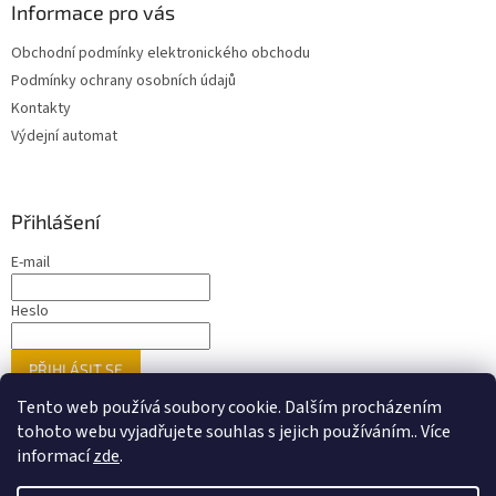
Informace pro vás
Obchodní podmínky elektronického obchodu
Podmínky ochrany osobních údajů
Kontakty
Výdejní automat
Přihlášení
E-mail
Heslo
PŘIHLÁSIT SE
Nová registrace
Zapomenuté heslo
Tento web používá soubory cookie. Dalším procházením
tohoto webu vyjadřujete souhlas s jejich používáním.. Více
informací
zde
.