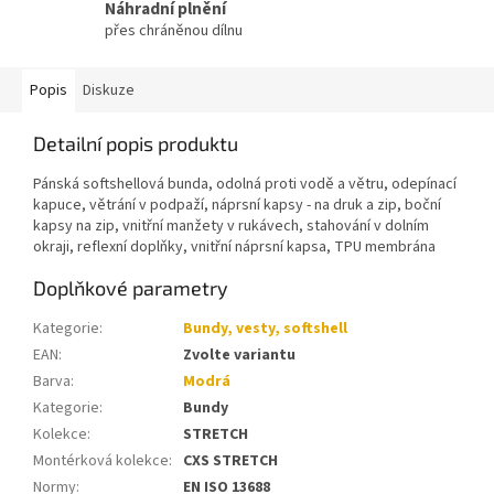
Náhradní plnění
přes chráněnou dílnu
Popis
Diskuze
Detailní popis produktu
Pánská softshellová bunda, odolná proti vodě a větru, odepínací
kapuce, větrání v podpaží, náprsní kapsy - na druk a zip, boční
kapsy na zip, vnitřní manžety v rukávech, stahování v dolním
okraji, reflexní doplňky, vnitřní náprsní kapsa, TPU membrána
Doplňkové parametry
Kategorie
:
Bundy, vesty, softshell
EAN
:
Zvolte variantu
Barva
:
Modrá
Kategorie
:
Bundy
Kolekce
:
STRETCH
Montérková kolekce
:
CXS STRETCH
Normy
:
EN ISO 13688