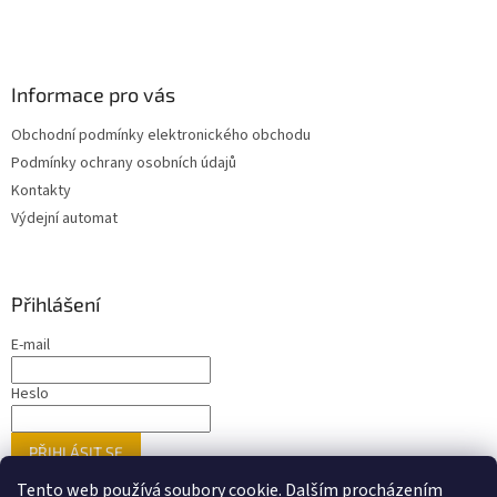
Informace pro vás
Obchodní podmínky elektronického obchodu
Podmínky ochrany osobních údajů
Kontakty
Výdejní automat
Přihlášení
E-mail
Heslo
PŘIHLÁSIT SE
Nová registrace
Zapomenuté heslo
Tento web používá soubory cookie. Dalším procházením