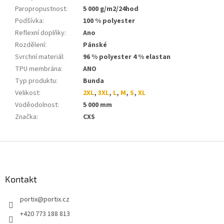
Paropropustnost
:
5 000 g/m2/24hod
Podšívka
:
100 % polyester
Reflexní doplňky
:
Ano
Rozdělení
:
Pánské
Svrchní materiál
:
96 % polyester 4 % elastan
TPU membrána
:
ANO
Typ produktu
:
Bunda
Velikost
:
2XL
,
3XL
,
L
,
M
,
S
,
XL
Voděodolnost
:
5 000 mm
Značka
:
CXS
Z
á
p
a
Kontakt
t
portix
@
portix.cz
í
+420 773 188 813