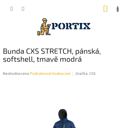
Přejít
NÁKUP
na
obsah
KOŠÍK
Bunda CXS STRETCH, pánská,
softshell, tmavě modrá
Průměrné
Neohodnoceno
Podrobnosti hodnocení
Značka:
CXS
hodnocení
produktu
je
0,0
z
5
hvězdiček.