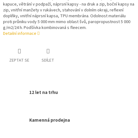
kapuce, větrání v podpaží, náprsní kapsy - na druk a zip, boční kapsy na
zip, vnitřní manžety v rukávech, stahování v dolním okraji, reflexní
doplňky, vnitřní náprsní kapsa, TPU membrána. Odolnost materiálu
proti průniku vody 5 000 mm mimo oblast švů, paropropustnost 5 000
g/m2/24 h. Podšívka kombinovaná s fleecem.
Detailní informace
ZEPTAT SE
SDÍLET
12 let na trhu
Kamenná prodejna