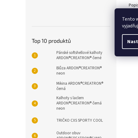
Popi
Tento 
Det
vyjadřu
Páns
Top 10 produktů
Nast
podpa
staho
Pánské softshellové kalhoty
ARDON®CREATRON® černé
Blůza ARDON®CREATRON®
neon
Mikina ARDON®CREATRON®
černá
Kalhoty s laclem
ARDON®CREATRON® černá
neon
TRIČKO CXS SPORTY COOL
Outdoor obuv