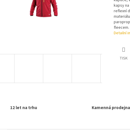
kapuce, v
kapsy na 
reflexní 
materiálu
paroprop
fleecem.
Detailní 
TISK
12 let na trhu
Kamenná prodejna