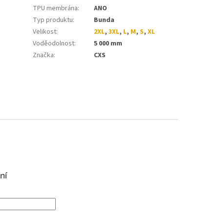
TPU membrána
:
ANO
Typ produktu
:
Bunda
Velikost
:
2XL
,
3XL
,
L
,
M
,
S
,
XL
Voděodolnost
:
5 000 mm
Značka
:
CXS
ní