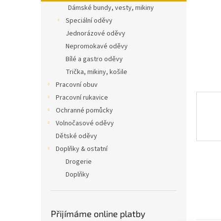
n
Dámské bundy, vesty, mikiny
e
Speciální oděvy
l
Jednorázové oděvy
Nepromokavé oděvy
Bílé a gastro oděvy
Trička, mikiny, košile
Pracovní obuv
Pracovní rukavice
Ochranné pomůcky
Volnočasové oděvy
Dětské oděvy
Doplňky & ostatní
Drogerie
Doplňky
Přijímáme online platby