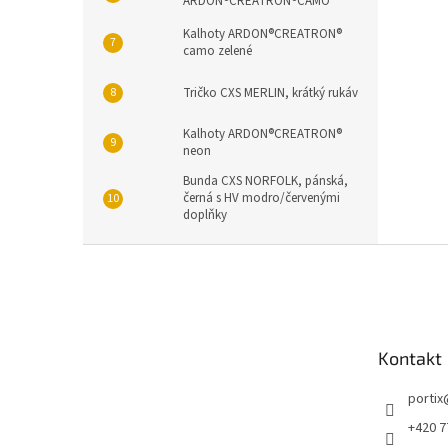
ARDON®CREATRON®CAMO
Kalhoty ARDON®CREATRON®
camo zelené
Tričko CXS MERLIN, krátký rukáv
Kalhoty ARDON®CREATRON®
neon
Bunda CXS NORFOLK, pánská,
černá s HV modro/červenými
doplňky
Z
á
p
a
t
Kontakt
í
portix
+420 7