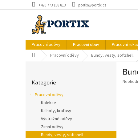
Přejít
+420 773 188 813
portix@portix.cz
na
obsah
Pracovní oděvy
Pracovní obuv
Pracovní ruka
Domů
Pracovní oděvy
Bundy, vesty, softshell
P
Bund
o
Přeskočit
s
Průměr
Neohod
Kategorie
kategorie
t
hodnoce
r
produkt
Pracovní oděvy
a
je
Kolekce
0,0
n
z
Kalhoty, kraťasy
n
5
í
Výstražné oděvy
hvězdič
p
Zimní oděvy
a
Bundy, vesty, softshell