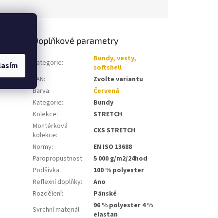
Doplňkové parametry
 v
Bundy, vesty,
Kategorie
:
lasím
ávech,
softshell
a
EAN
:
Zvolte variantu
Barva
:
Červená
Kategorie
:
Bundy
Kolekce
:
STRETCH
Montérková
CXS STRETCH
kolekce
:
Normy
:
EN ISO 13688
Paropropustnost
:
5 000 g/m2/24hod
Podšívka
:
100 % polyester
Reflexní doplňky
:
Ano
Rozdělení
:
Pánské
96 % polyester 4 %
Svrchní materiál
:
elastan