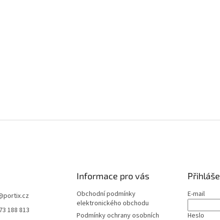
Informace pro vás
Přihláše
Obchodní podmínky
E-mail
@
portix.cz
elektronického obchodu
73 188 813
Podmínky ochrany osobních
Heslo