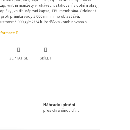
ětrání v podpaží, náprsní kapsy - na druk a zip, boční
zip, vnitřní manžety v rukávech, stahování v dolním okraji,
doplňky, vnitřní náprsní kapsa, TPU membrána. Odolnost
 proti průniku vody 5 000 mm mimo oblast švů,
ustnost 5 000 g/m2/24 h. Podšívka kombinovaná s
informace
ZEPTAT SE
SDÍLET
Náhradní plnění
přes chráněnou dílnu