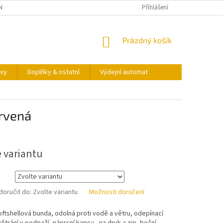
NY OSOBNÍCH ÚDAJŮ
KONTAKTY
VÝDEJNÍ AUTOMAT
Přihlášení
NÁKUPNÍ
Prázdný košík
KOŠÍK
vy
Doplňky & ostatní
Výdejní automat
ervená
e variantu
oručit do:
Zvolte variantu
Možnosti doručení
ftshellová bunda, odolná proti vodě a větru, odepínací