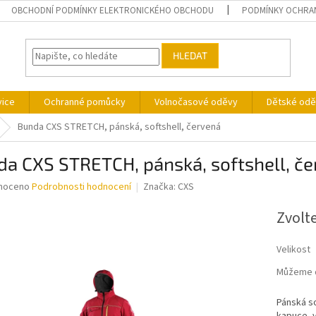
OBCHODNÍ PODMÍNKY ELEKTRONICKÉHO OBCHODU
PODMÍNKY OCHRA
HLEDAT
vice
Ochranné pomůcky
Volnočasové oděvy
Dětské odě
Bunda CXS STRETCH, pánská, softshell, červená
a CXS STRETCH, pánská, softshell, č
né
noceno
Podrobnosti hodnocení
Značka:
CXS
ní
u
Zvolt
Velikost
Můžeme d
ek.
Pánská so