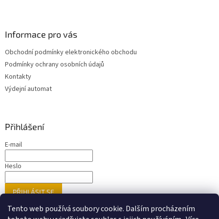
Informace pro vás
Obchodní podmínky elektronického obchodu
Podmínky ochrany osobních údajů
Kontakty
Výdejní automat
Přihlášení
E-mail
Heslo
PŘIHLÁSIT SE
Nová registrace
Zapomenuté heslo
Tento web používá soubory cookie. Dalším procházením