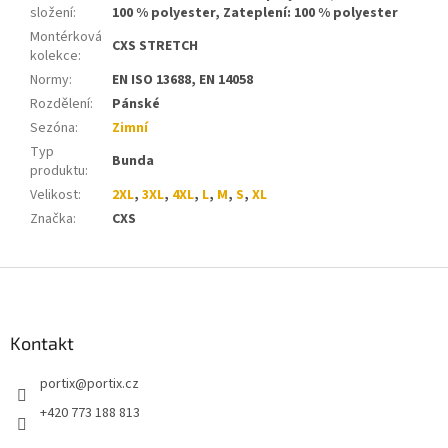
složení
:
100 % polyester, Zateplení: 100 % polyester
Montérková
CXS STRETCH
kolekce
:
Normy
:
EN ISO 13688, EN 14058
Rozdělení
:
Pánské
Sezóna
:
Zimní
Typ
Bunda
produktu
:
Velikost
:
2XL
,
3XL
,
4XL
,
L
,
M
,
S
,
XL
Značka
:
CXS
Z
á
p
a
Kontakt
t
portix
@
portix.cz
í
+420 773 188 813