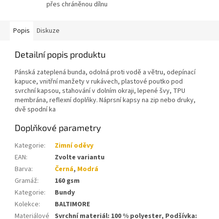
přes chráněnou dílnu
Popis
Diskuze
Detailní popis produktu
Pánská zateplená bunda, odolná proti vodě a větru, odepínací
kapuce, vnitřní manžety v rukávech, plastové poutko pod
svrchní kapsou, stahování v dolním okraji, lepené švy, TPU
membrána, reflexní doplňky. Náprsní kapsy na zip nebo druky,
dvě spodní ka
Doplňkové parametry
Kategorie
:
Zimní oděvy
EAN
:
Zvolte variantu
Barva
:
Černá
,
Modrá
Gramáž
:
160 gsm
Kategorie
:
Bundy
Kolekce
:
BALTIMORE
Materiálové
Svrchní materiál: 100 % polyester, Podšívka: