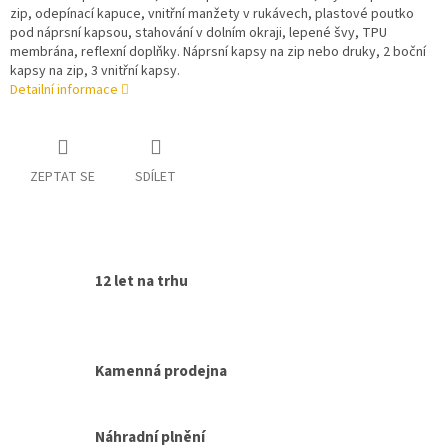
zip, odepínací kapuce, vnitřní manžety v rukávech, plastové poutko
pod náprsní kapsou, stahování v dolním okraji, lepené švy, TPU
membrána, reflexní doplňky. Náprsní kapsy na zip nebo druky, 2 boční
kapsy na zip, 3 vnitřní kapsy.
Detailní informace
ZEPTAT SE
SDÍLET
12 let na trhu
Kamenná prodejna
Náhradní plnění