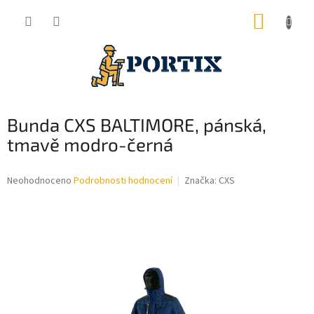
Přejít
NÁKUP
na
obsah
KOŠÍK
Bunda CXS BALTIMORE, pánská,
tmavě modro-černá
Průměrné
Neohodnoceno
Podrobnosti hodnocení
Značka:
CXS
hodnocení
produktu
je
0,0
z
5
hvězdiček.