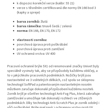
k dispozici korekční verze (kalibr: 55 21)
verze s těsněním certifikovaná dle normy EN 166 bod 3
(kapky a spreje)
barva zorníků:
žlutá
barva rámečku:
tmavě šedá / zelená
norma:
EN 166, EN 170, EN 172
vlastnosti zorníku:
povrchová úprava proti poškrábání
povrchová úprava proti zamlžení
UV ochranná vrstva: UV 400
Pracovní ochranné brýle 5X1 od renomované značky Univet byly
speciálně vyvinuty tak, aby se přizpůsobily každému obličeji, a
to v jakýchkoliv pracovních podmínkách. Nožičky brýlí jsou
nastavitelné ve 3 volitelných délkách, což spolu se sklopnou
technologií SoftPad a patentovaným nastavitelným nosním
můstkem zaručuje dokonalé přizpůsobení každému nositeli.
Zorník brýlí je ošetřen technologií Anti-Fog Plus, která zabraňuje
zamlžování a umožňuje tak dokonalý rozhled i ve ztížených
podmínkách. Díky technologii Anti-Scratch Plus je zorník odolný i
vůči poškrábání. Brýle mají navíc i ochrannou vrstvu proti UV