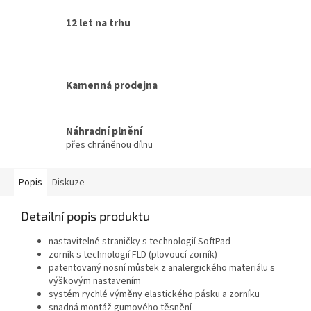
12 let na trhu
Kamenná prodejna
Náhradní plnění
přes chráněnou dílnu
Popis
Diskuze
Detailní popis produktu
nastavitelné straničky s technologií SoftPad
zorník s technologií FLD (plovoucí zorník)
patentovaný nosní můstek z analergického materiálu s
výškovým nastavením
systém rychlé výměny elastického pásku a zorníku
snadná montáž gumového těsnění