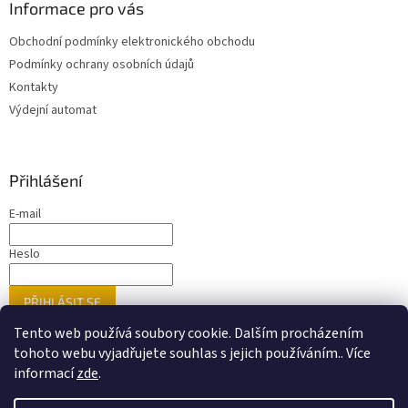
Informace pro vás
Obchodní podmínky elektronického obchodu
Podmínky ochrany osobních údajů
Kontakty
Výdejní automat
Přihlášení
E-mail
Heslo
PŘIHLÁSIT SE
Nová registrace
Zapomenuté heslo
Tento web používá soubory cookie. Dalším procházením
tohoto webu vyjadřujete souhlas s jejich používáním.. Více
informací
zde
.
Vytvořil Shoptet