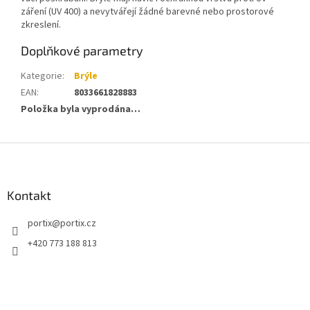
záření (UV 400) a nevytvářejí žádné barevné nebo prostorové
zkreslení.
Doplňkové parametry
Kategorie
:
Brýle
EAN
:
8033661828883
Položka byla vyprodána…
Z
á
p
a
Kontakt
t
portix
@
portix.cz
í
+420 773 188 813