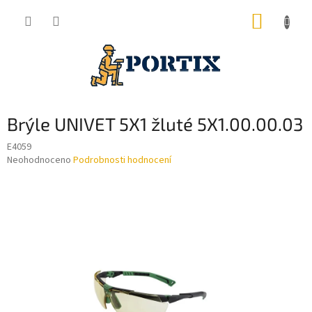
Přejít
NÁKUP
na
obsah
KOŠÍK
Brýle UNIVET 5X1 žluté 5X1.00.00.03
E4059
Průměrné
Neohodnoceno
Podrobnosti hodnocení
hodnocení
produktu
je
0,0
z
5
hvězdiček.