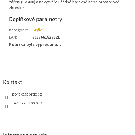
záření (UV 400) a nevytvářejí žádné barevné nebo prostorové
zkreslení.
Doplňkové parametry
Kategorie
:
Brýle
EAN
:
8033661828821
Položka byla vyprodána…
Z
á
p
a
Kontakt
t
portix
@
portix.cz
í
+420 773 188 813
Informace pro vás