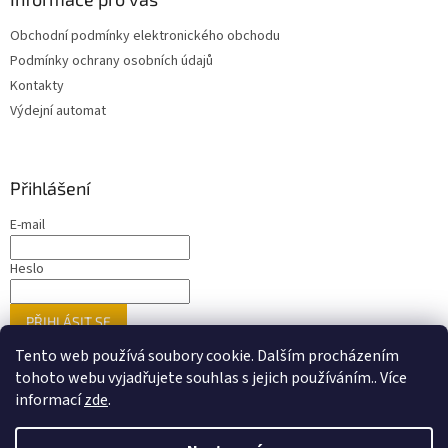
Obchodní podmínky elektronického obchodu
Podmínky ochrany osobních údajů
Kontakty
Výdejní automat
Přihlášení
E-mail
Heslo
PŘIHLÁSIT SE
Nová registrace
Zapomenuté heslo
Tento web používá soubory cookie. Dalším procházením
tohoto webu vyjadřujete souhlas s jejich používáním.. Více
informací
zde
.
Vytvořil Shoptet