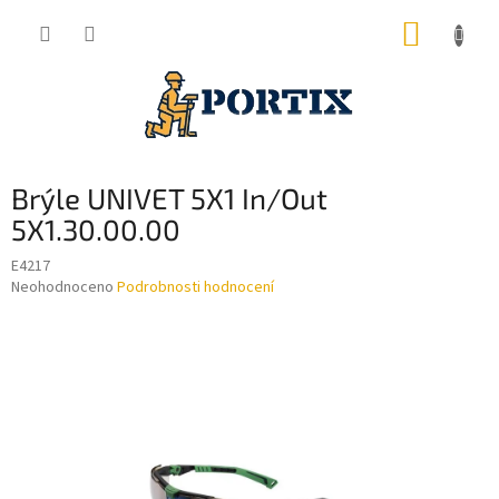
Přejít
NÁKUP
na
obsah
KOŠÍK
Brýle UNIVET 5X1 In/Out
5X1.30.00.00
E4217
Průměrné
Neohodnoceno
Podrobnosti hodnocení
hodnocení
produktu
je
0,0
z
5
hvězdiček.