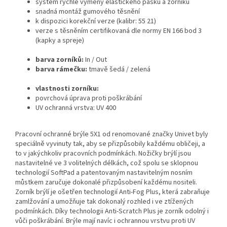
systém rychlé výměny elastického pásku a zorníku
snadná montáž gumového těsnění
k dispozici korekční verze (kalibr: 55 21)
verze s těsněním certifikovaná dle normy EN 166 bod 3
(kapky a spreje)
barva zorníků:
In / Out
barva rámečku:
tmavě šedá / zelená
vlastnosti zorníku:
povrchová úprava proti poškrábání
UV ochranná vrstva: UV 400
Pracovní ochranné brýle 5X1 od renomované značky Univet byly
speciálně vyvinuty tak, aby se přizpůsobily každému obličeji, a
to v jakýchkoliv pracovních podmínkách. Nožičky brýlí jsou
nastavitelné ve 3 volitelných délkách, což spolu se sklopnou
technologií SoftPad a patentovaným nastavitelným nosním
můstkem zaručuje dokonalé přizpůsobení každému nositeli.
Zorník brýlí je ošetřen technologií Anti-Fog Plus, která zabraňuje
zamlžování a umožňuje tak dokonalý rozhled i ve ztížených
podmínkách. Díky technologii Anti-Scratch Plus je zorník odolný i
vůči poškrábání. Brýle mají navíc i ochrannou vrstvu proti UV