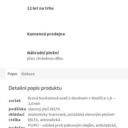
12 let na trhu
Kamenná prodejna
Náhradní plnění
přes chráněnou dílnu
Popis
Diskuze
Detailní popis produktu
lícová hovězinová useň s dezénem v tloušťce 1,8 –
svršek
2,0 mm
podšívka
vlasový plyš DELTA
vkládací
anatomicky tvarovaná, potažená vlasovým plyšem
stélka
DELTA, antistatická
PU/PU – odolná proti palivovým olejům, antistatická,