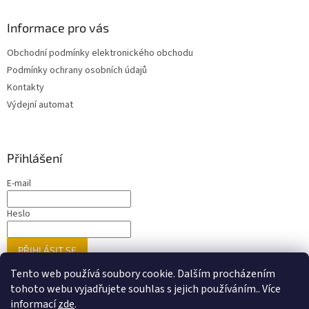
Informace pro vás
Obchodní podmínky elektronického obchodu
Podmínky ochrany osobních údajů
Kontakty
Výdejní automat
Přihlášení
E-mail
Heslo
PŘIHLÁSIT SE
Nová registrace
Zapomenuté heslo
Tento web používá soubory cookie. Dalším procházením
tohoto webu vyjadřujete souhlas s jejich používáním.. Více
informací
zde
.