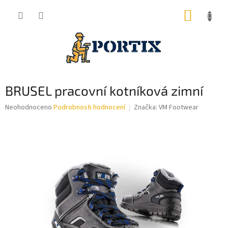
Přejít
NÁKUP
na
obsah
KOŠÍK
BRUSEL pracovní kotníková zimní
Průměrné
Neohodnoceno
Podrobnosti hodnocení
Značka:
VM Footwear
hodnocení
produktu
je
0,0
z
5
hvězdiček.