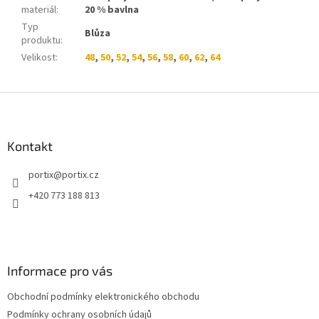
materiál
:
20 % bavlna
Typ
Blůza
produktu
:
Velikost
:
48
,
50
,
52
,
54
,
56
,
58
,
60
,
62
,
64
Z
á
p
a
Kontakt
t
portix
@
portix.cz
í
+420 773 188 813
Informace pro vás
Obchodní podmínky elektronického obchodu
Podmínky ochrany osobních údajů