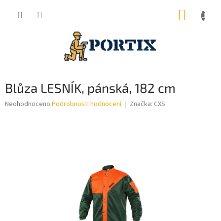
Přejít
NÁKUP
na
obsah
KOŠÍK
Blůza LESNÍK, pánská, 182 cm
Průměrné
Neohodnoceno
Podrobnosti hodnocení
Značka:
CXS
hodnocení
produktu
je
0,0
z
5
hvězdiček.