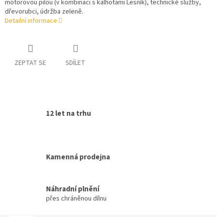
motorovou pilou (v kombinaci s kalhotami Lesník), technické služby,
dřevorubci, údržba zeleně.
Detailní informace
ZEPTAT SE
SDÍLET
12 let na trhu
Kamenná prodejna
Náhradní plnění
přes chráněnou dílnu