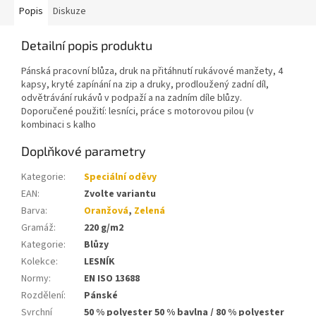
Popis
Diskuze
Detailní popis produktu
Pánská pracovní blůza, druk na přitáhnutí rukávové manžety, 4
kapsy, kryté zapínání na zip a druky, prodloužený zadní díl,
odvětrávání rukávů v podpaží a na zadním díle blůzy.
Doporučené použití: lesníci, práce s motorovou pilou (v
kombinaci s kalho
Doplňkové parametry
Kategorie
:
Speciální oděvy
EAN
:
Zvolte variantu
Barva
:
Oranžová
,
Zelená
Gramáž
:
220 g/m2
Kategorie
:
Blůzy
Kolekce
:
LESNÍK
Normy
:
EN ISO 13688
Rozdělení
:
Pánské
Svrchní
50 % polyester 50 % bavlna / 80 % polyester