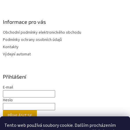
Informace pro vás
Obchodní podmínky elektronického obchodu
Podmínky ochrany osobních údajů
Kontakty
Výdejní automat
Přihlášení
E-mail
Heslo
PŘIHLÁSIT SE
Nová registrace
Zapomenuté heslo
Tento web používá soubory cookie. Dalším procházením