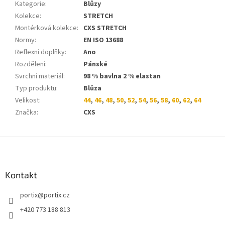
Kategorie
:
Blůzy
Kolekce
:
STRETCH
Montérková kolekce
:
CXS STRETCH
Normy
:
EN ISO 13688
Reflexní doplňky
:
Ano
Rozdělení
:
Pánské
Svrchní materiál
:
98 % bavlna 2 % elastan
Typ produktu
:
Blůza
Velikost
:
44
,
46
,
48
,
50
,
52
,
54
,
56
,
58
,
60
,
62
,
64
Značka
:
CXS
Z
á
p
a
Kontakt
t
portix
@
portix.cz
í
+420 773 188 813