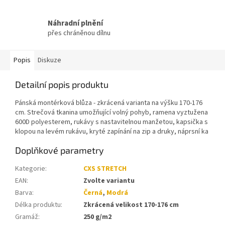
Náhradní plnění
přes chráněnou dílnu
Popis
Diskuze
Detailní popis produktu
Pánská montérková blůza - zkrácená varianta na výšku 170-176
cm. Strečová tkanina umožňující volný pohyb, ramena vyztužena
600D polyesterem, rukávy s nastavitelnou manžetou, kapsička s
klopou na levém rukávu, kryté zapínání na zip a druky, náprsní ka
Doplňkové parametry
Kategorie
:
CXS STRETCH
EAN
:
Zvolte variantu
Barva
:
Černá
,
Modrá
Délka produktu
:
Zkrácená velikost 170-176 cm
Gramáž
:
250 g/m2