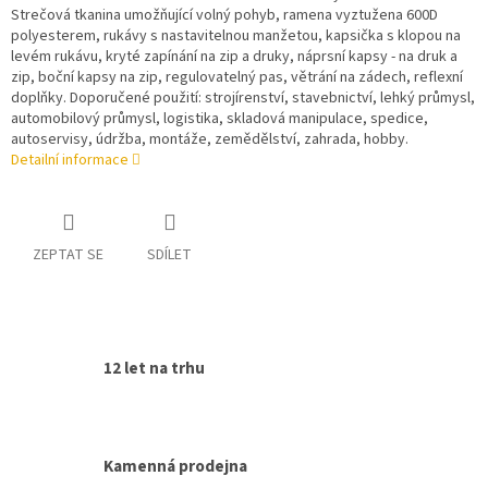
Strečová tkanina umožňující volný pohyb, ramena vyztužena 600D
polyesterem, rukávy s nastavitelnou manžetou, kapsička s klopou na
levém rukávu, kryté zapínání na zip a druky, náprsní kapsy - na druk a
zip, boční kapsy na zip, regulovatelný pas, větrání na zádech, reflexní
doplňky. Doporučené použití: strojírenství, stavebnictví, lehký průmysl,
automobilový průmysl, logistika, skladová manipulace, spedice,
autoservisy, údržba, montáže, zemědělství, zahrada, hobby.
Detailní informace
ZEPTAT SE
SDÍLET
12 let na trhu
Kamenná prodejna