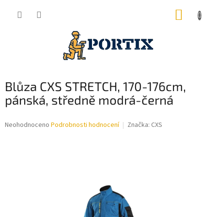
Přejít
NÁKUP
na
obsah
KOŠÍK
Blůza CXS STRETCH, 170-176cm,
pánská, středně modrá-černá
Průměrné
Neohodnoceno
Podrobnosti hodnocení
Značka:
CXS
hodnocení
produktu
je
0,0
z
5
hvězdiček.