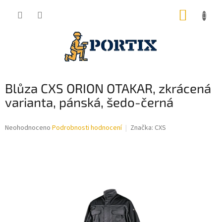
Přejít
NÁKUP
na
obsah
KOŠÍK
Blůza CXS ORION OTAKAR, zkrácená
varianta, pánská, šedo-černá
Průměrné
Neohodnoceno
Podrobnosti hodnocení
Značka:
CXS
hodnocení
produktu
je
0,0
z
5
hvězdiček.