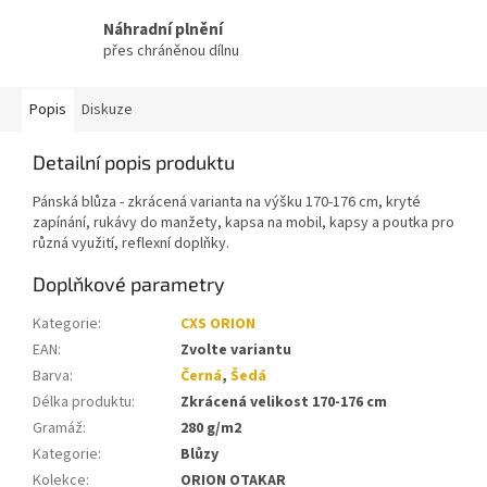
Náhradní plnění
přes chráněnou dílnu
Popis
Diskuze
Detailní popis produktu
Pánská blůza - zkrácená varianta na výšku 170-176 cm, kryté
zapínání, rukávy do manžety, kapsa na mobil, kapsy a poutka pro
různá využití, reflexní doplňky.
Doplňkové parametry
Kategorie
:
CXS ORION
EAN
:
Zvolte variantu
Barva
:
Černá
,
Šedá
Délka produktu
:
Zkrácená velikost 170-176 cm
Gramáž
:
280 g/m2
Kategorie
:
Blůzy
Kolekce
:
ORION OTAKAR