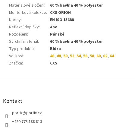
Materiálové složení
:
60 % bavlna 40 % polyester
Montérková kolekce
:
CXS ORION
Normy
:
EN ISO 13688
Reflexní doplňky
:
Ano
Rozdělení
:
Pánské
Svrchní materiál
:
60 % bavlna 40 % polyester
Typ produktu
:
Blůza
Velikost
:
46
,
48
,
50
,
52
,
54
,
56
,
58
,
60
,
62
,
64
Značka
:
CXS
Z
á
p
a
Kontakt
t
portix
@
portix.cz
í
+420 773 188 813