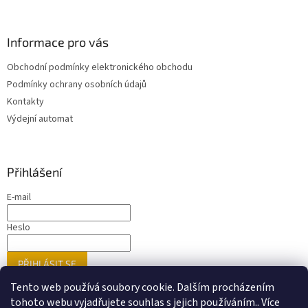
Informace pro vás
Obchodní podmínky elektronického obchodu
Podmínky ochrany osobních údajů
Kontakty
Výdejní automat
Přihlášení
E-mail
Heslo
PŘIHLÁSIT SE
Nová registrace
Zapomenuté heslo
Tento web používá soubory cookie. Dalším procházením
tohoto webu vyjadřujete souhlas s jejich používáním.. Více