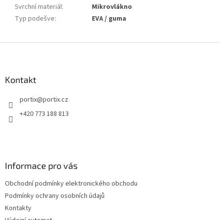
Svrchní materiál
:
Mikrovlákno
Typ podešve
:
EVA / guma
Z
á
p
a
Kontakt
t
portix
@
portix.cz
í
+420 773 188 813
Informace pro vás
Obchodní podmínky elektronického obchodu
Podmínky ochrany osobních údajů
Kontakty