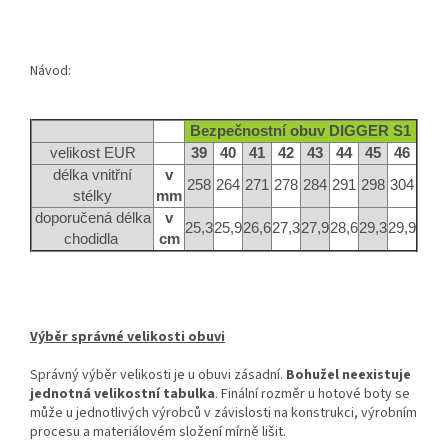
Návod:
Bezpečnostní obuv DIGGER S1
velikost EUR
39
40
41
42
43
44
45
46
délka vnitřní
v
258
264
271
278
284
291
298
304
stélky
mm
doporučená délka
v
25,3
25,9
26,6
27,3
27,9
28,6
29,3
29,9
chodidla
cm
Výběr správné velikosti obuvi
Správný výběr velikosti je u obuvi zásadní.
Bohužel neexistuje
jednotná velikostní tabulka
. Finální rozměr u hotové boty se
může u jednotlivých výrobců v závislosti na konstrukci, výrobním
procesu a materiálovém složení mírně lišit.