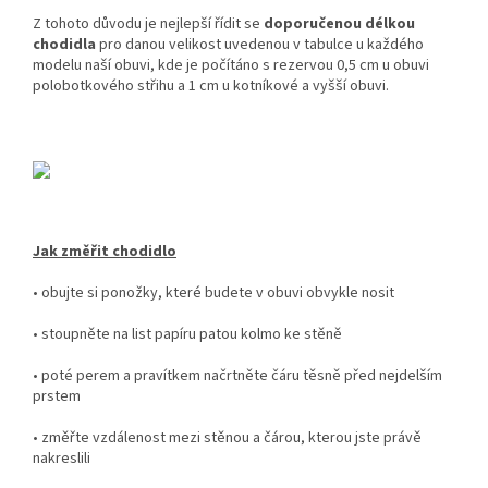
Z tohoto důvodu je nejlepší řídit se
doporučenou délkou
chodidla
pro danou velikost uvedenou v tabulce u každého
modelu naší obuvi, kde je počítáno s rezervou 0,5 cm u obuvi
polobotkového střihu a 1 cm u kotníkové a vyšší obuvi.
Jak změřit chodidlo
• obujte si ponožky, které budete v obuvi obvykle nosit
• stoupněte na list papíru patou kolmo ke stěně
• poté perem a pravítkem načrtněte čáru těsně před nejdelším
prstem
• změřte vzdálenost mezi stěnou a čárou, kterou jste právě
nakreslili