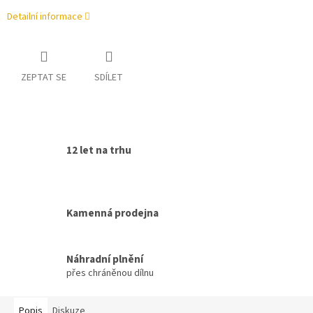
Detailní informace
ZEPTAT SE
SDÍLET
12 let na trhu
Kamenná prodejna
Náhradní plnění
přes chráněnou dílnu
Popis
Diskuze