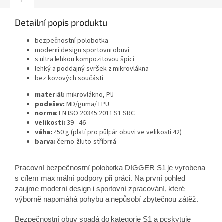
Detailní popis produktu
bezpečnostní polobotka
moderní design sportovní obuvi
s ultra lehkou kompozitovou špicí
lehký a poddajný svršek z mikrovlákna
bez kovových součástí
materiál:
mikrovlákno, PU
podešev:
MD/guma/TPU
norma
: EN ISO 20345:2011 S1 SRC
velikosti:
39 - 46
váha:
450 g (platí pro půlpár obuvi ve velikosti 42)
barva:
černo-žluto-stříbrná
Pracovní bezpečnostní polobotka DIGGER S1 je vyrobena
s cílem maximální podpory při práci. Na první pohled
zaujme moderní design i sportovní zpracování, které
výborně napomáhá pohybu a nepůsobí zbytečnou zátěž.
Bezpečnostní obuv spadá do kategorie S1 a poskytuje