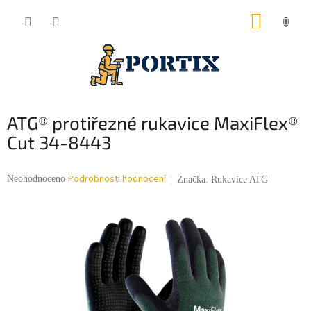
Přejít
NÁKUP
na
obsah
KOŠÍK
ATG® protiřezné rukavice MaxiFlex®
Cut 34-8443
Podrobnosti hodnocení
Průměrné
Neohodnoceno
Značka:
Rukavice ATG
hodnocení
produktu
je
0,0
z
5
hvězdiček.