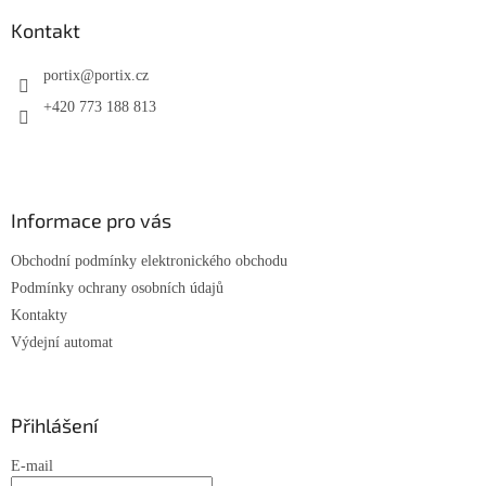
p
a
Kontakt
t
í
portix
@
portix.cz
+420 773 188 813
Informace pro vás
Obchodní podmínky elektronického obchodu
Podmínky ochrany osobních údajů
Kontakty
Výdejní automat
Přihlášení
E-mail