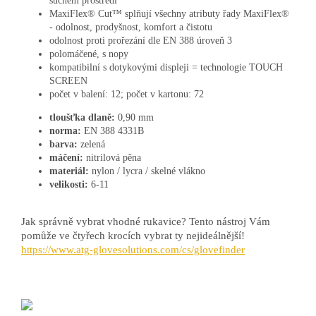
suchém prostředí
MaxiFlex® Cut™ splňují všechny atributy řady MaxiFlex®
- odolnost, prodyšnost, komfort a čistotu
odolnost proti prořezání dle EN 388 úroveň 3
polomáčené, s nopy
kompatibilní s dotykovými displeji = technologie TOUCH
SCREEN
počet v balení: 12; počet v kartonu: 72
tloušťka dlaně:
0,90 mm
norma:
EN 388 4331B
barva:
zelená
máčení:
nitrilová pěna
materiál:
nylon / lycra / skelné vlákno
velikosti:
6-11
Jak správně vybrat vhodné rukavice? Tento nástroj Vám
pomůže ve čtyřech krocích vybrat ty nejideálnější!
https://www.atg-glovesolutions.com/cs/glovefinder