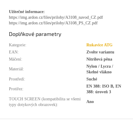
Užitečné informace:
https://img.ardon.cz/files/prilohy/A3108_navod_CZ.pdf
https://img.ardon.cz/files/prilohy/A3108_PS_CZ.pdf
Doplňkové parametry
Kategorie
:
Rukavice ATG
EAN
:
Zvolte variantu
Máčení
:
Nitrilová pěna
Nylon / Lycra /
Materiál
:
Skelné vlákno
Prostředí
:
Suché
EN 388: ISO B, EN
Protiřez
:
388: úroveň 3
TOUCH SCREEN (kompatibilita se všemi
Ano
typy dotykových obrazovek)
:
Z
á