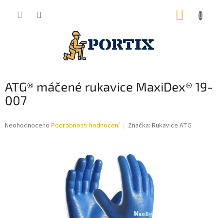
Přejít
NÁKUP
na
obsah
KOŠÍK
ATG® máčené rukavice MaxiDex® 19-
007
Průměrné
Neohodnoceno
Podrobnosti hodnocení
Značka:
Rukavice ATG
hodnocení
produktu
je
0,0
z
5
hvězdiček.