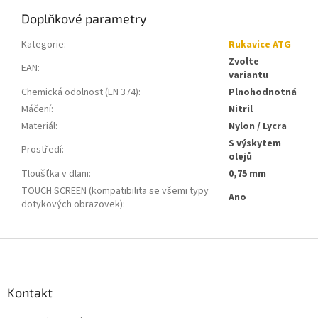
Doplňkové parametry
Kategorie
:
Rukavice ATG
Zvolte
EAN
:
variantu
Chemická odolnost (EN 374)
:
Plnohodnotná
Máčení
:
Nitril
Materiál
:
Nylon / Lycra
S výskytem
Prostředí
:
olejů
Tloušťka v dlani
:
0,75 mm
TOUCH SCREEN (kompatibilita se všemi typy
Ano
dotykových obrazovek)
:
Z
á
p
a
Kontakt
t