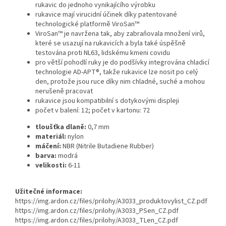
rukavic do jednoho vynikajícího výrobku
rukavice mají virucidní účinek díky patentované
technologické platformě ViroSan™
ViroSan™ je navržena tak, aby zabraňovala množení virů,
které se usazují na rukavicích a byla také úspěšně
testována proti NL63, lidskému kmeni covidu
pro větší pohodlí ruky je do podšívky integrována chladicí
technologie AD-APT®, takže rukavice lze nosit po celý
den, protože jsou ruce díky nim chladné, suché a mohou
nerušeně pracovat
rukavice jsou kompatibilní s dotykovými displeji
počet v balení: 12; počet v kartonu: 72
tloušťka dlaně:
0,7 mm
materiál:
nylon
máčení:
NBR (Nitrile Butadiene Rubber)
barva:
modrá
velikosti:
6-11
Užitečné informace:
https://img.ardon.cz/files/prilohy/A3033_produktovylist_CZ.pdf
https://img.ardon.cz/files/prilohy/A3033_PSen_CZ.pdf
https://img.ardon.cz/files/prilohy/A3033_TLen_CZ.pdf