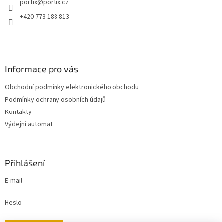
portix
@
portix.cz
í
+420 773 188 813
Informace pro vás
Obchodní podmínky elektronického obchodu
Podmínky ochrany osobních údajů
Kontakty
Výdejní automat
Přihlášení
E-mail
Heslo