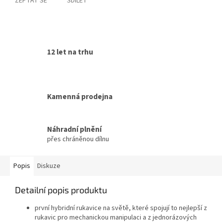
ZEPTAT SE
SDÍLET
12 let na trhu
Kamenná prodejna
Náhradní plnění
přes chráněnou dílnu
Popis
Diskuze
Detailní popis produktu
první hybridní rukavice na světě, které spojují to nejlepší z
rukavic pro mechanickou manipulaci a z jednorázových