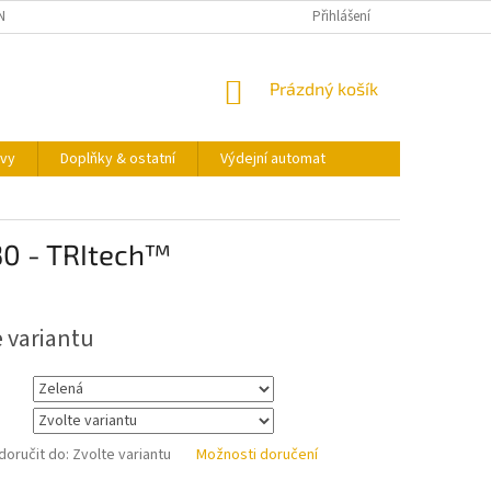
NY OSOBNÍCH ÚDAJŮ
KONTAKTY
VÝDEJNÍ AUTOMAT
Přihlášení
NÁKUPNÍ
Prázdný košík
KOŠÍK
vy
Doplňky & ostatní
Výdejní automat
0 - TRItech™
e variantu
oručit do:
Zvolte variantu
Možnosti doručení