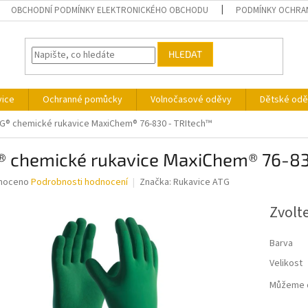
OBCHODNÍ PODMÍNKY ELEKTRONICKÉHO OBCHODU
PODMÍNKY OCHRA
HLEDAT
vice
Ochranné pomůcky
Volnočasové oděvy
Dětské odě
G® chemické rukavice MaxiChem® 76-830 - TRItech™
® chemické rukavice MaxiChem® 76-83
né
noceno
Podrobnosti hodnocení
Značka:
Rukavice ATG
ní
u
Zvolt
Barva
Velikost
ek.
Můžeme d