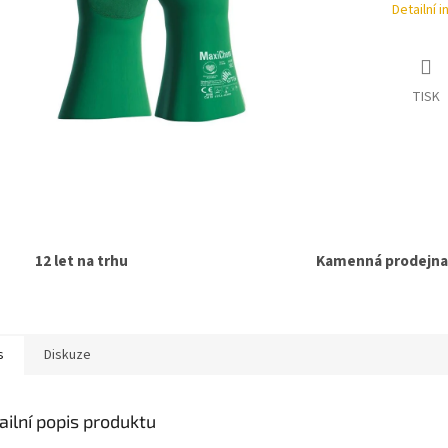
Detailní 
TISK
12 let na trhu
Kamenná prodejna
s
Diskuze
ailní popis produktu