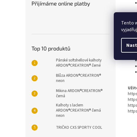
Přijímáme online platby
Tento 
vyjadřu
Nast
Top 10 produktů
Pánské softshellové kalhoty
ARDON®CREATRON® černé
Blůza ARDON®CREATRON®
neon
Užit
Mikina ARDON®CREATRON®
http
černá
http
http
Kalhoty s laclem
ARDON®CREATRON® černá
http
neon
TRIČKO CXS SPORTY COOL