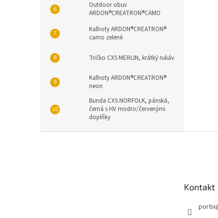
Outdoor obuv
ARDON®CREATRON®CAMO
Kalhoty ARDON®CREATRON®
camo zelené
Tričko CXS MERLIN, krátký rukáv
Kalhoty ARDON®CREATRON®
neon
Bunda CXS NORFOLK, pánská,
černá s HV modro/červenými
doplňky
Z
á
p
a
t
Kontakt
í
portix