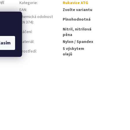
tří
Kategorie
:
Rukavice ATG
EAN
:
Zvolte variantu
 pohodlnější
Chemická odolnost
Plnohodnotná
(EN 374)
:
Nitril, nitrilová
Máčení
:
pěna
Materiál
:
Nylon / Spandex
lasím
S výskytem
Prostředí
:
olejů