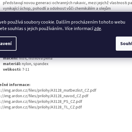
představují novou generaci ochranných rukavic, mezi jejichž vlastnosti pa
vynikající úchop, pohodlí a odolnost vůči chemikáliím a olejům
™
jsou vybaveny inovativní technologií ATG TRItech
, díky níž jsou tenčí a
celomáčené
web používá soubory cookie. Dalším procházením tohoto webu
počet v balení: 12; počet v kartonu: 72
jete souhlas s jejich používáním.. Více informací
zde
.
tloušťka dlaně:
0,9 mm
délka:
350 mm
avení
Souh
norma:
EN 388 4111A, EN 374-1 typ A: JKLMNO, EN 374-5
barva:
zelená
máčení:
nitril, nitrilová pěna
materiál:
nylon, spandex
velikosti:
7-11
ečné informace:
s://img.ardon.cz/files/prilohy/A3128_matbezlist_CZ.pdf
s://img.ardon.cz/files/prilohy/A3128_navod_CZ.pdf
s://img.ardon.cz/files/prilohy/A3128_PS_CZ.pdf
s://img.ardon.cz/files/prilohy/A3128_TL_CZ.pdf