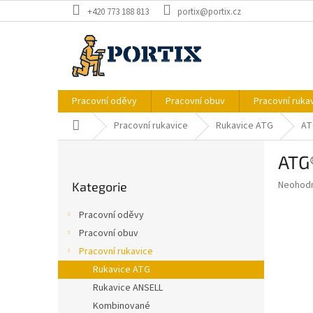
Přejít
+420 773 188 813
portix@portix.cz
na
obsah
Pracovní oděvy
Pracovní obuv
Pracovní ruka
Domů
Pracovní rukavice
Rukavice ATG
AT
P
ATG
o
Přeskočit
s
Průměr
Neohod
Kategorie
kategorie
t
hodnoce
r
produkt
Pracovní oděvy
a
je
Pracovní obuv
0,0
n
z
Pracovní rukavice
n
5
í
Rukavice ATG
hvězdič
p
Rukavice ANSELL
a
Kombinované