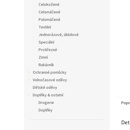
n
Celokožené
e
Celomáčené
l
Polomáčené
Textilní
Jednorázové, úklidové
Speciální
Protiřezné
Zimní
Rukávník
Ochranné pomůcky
Volnočasové oděvy
Dětské oděvy
Doplňky & ostatní
Drogerie
Popi
Doplňky
Det