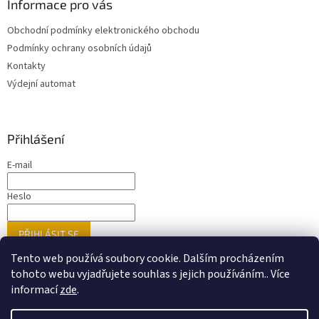
Informace pro vás
Obchodní podmínky elektronického obchodu
Podmínky ochrany osobních údajů
Kontakty
Výdejní automat
Přihlášení
E-mail
Heslo
PŘIHLÁSIT SE
Nová registrace
Zapomenuté heslo
Tento web používá soubory cookie. Dalším procházením
tohoto webu vyjadřujete souhlas s jejich používáním.. Více
informací
zde
.
Vytvořil Shoptet