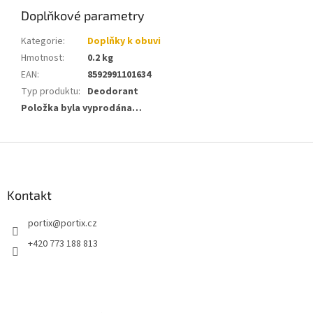
Doplňkové parametry
Kategorie
:
Doplňky k obuvi
Hmotnost
:
0.2 kg
EAN
:
8592991101634
Typ produktu
:
Deodorant
Položka byla vyprodána…
Z
á
p
a
Kontakt
t
portix
@
portix.cz
í
+420 773 188 813