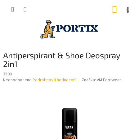
Přejít
NÁKUP
na
obsah
KOŠÍK
Antiperspirant & Shoe Deospray
2in1
3500
Průměrné
Neohodnoceno
Podrobnosti hodnocení
Značka:
VM Footwear
hodnocení
produktu
je
0,0
z
5
hvězdiček.