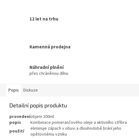
12 let na trhu
Kamenná prodejna
Náhradní plnění
přes chráněnou dílnu
Popis
Diskuze
Detailní popis produktu
provedení
objem 200ml
popis
kombinace pomerančového oleje a aktivního stříbra
eliminuje zápach v obuvi a dlouhodobě brání jeho
použití
opětovnému vzniku