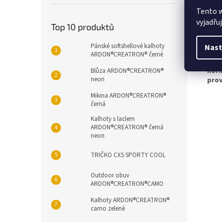
svrš
Tento 
pod
vyjadřu
vklá
Top 10 produktů
stél
Pánské softshellové kalhoty
pod
Nast
ARDON®CREATRON® černé
veli
nor
Blůza ARDON®CREATRON®
neon
pro
Mikina ARDON®CREATRON®
černá
Kalhoty s laclem
ARDON®CREATRON® černá
neon
TRIČKO CXS SPORTY COOL
Outdoor obuv
ARDON®CREATRON®CAMO
Kalhoty ARDON®CREATRON®
camo zelené