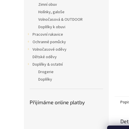
n
Zimní obuv
e
Holínky, galoše
l
Volnočasová & OUTDOOR
Doplňky k obuvi
Pracovní rukavice
Ochranné pomůcky
Volnočasové oděvy
Dětské oděvy
Doplňky & ostatní
Drogerie
Doplňky
Přijímáme online platby
Popi
Det