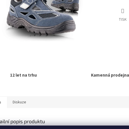
TISK
12 let na trhu
Kamenná prodejna
s
Diskuze
ailní popis produktu