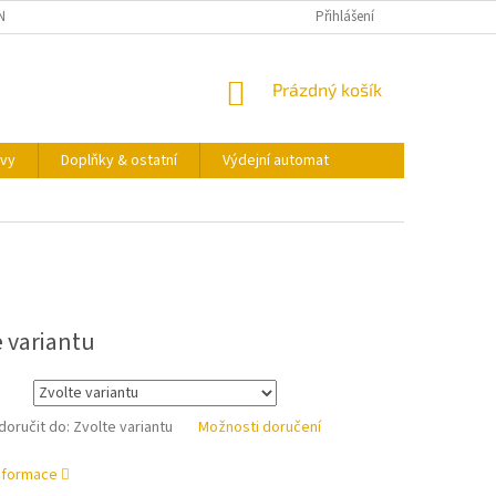
NY OSOBNÍCH ÚDAJŮ
KONTAKTY
VÝDEJNÍ AUTOMAT
Přihlášení
NÁKUPNÍ
Prázdný košík
KOŠÍK
vy
Doplňky & ostatní
Výdejní automat
e variantu
oručit do:
Zvolte variantu
Možnosti doručení
informace