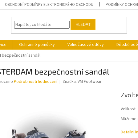
OBCHODNÍ PODMÍNKY ELEKTRONICKÉHO OBCHODU
PODMÍNKY OCHRA
HLEDAT
vice
Ochranné pomůcky
Volnočasové oděvy
Dětské odě
bezpečnostní sandál
TERDAM bezpečnostní sandál
né
noceno
Podrobnosti hodnocení
Značka:
VM Footwear
ní
u
Zvolt
Velikost
Můžeme d
ek.
Detailní 