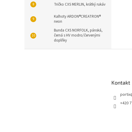
Tričko CXS MERLIN, krátký rukáv
Kalhoty ARDON®CREATRON®
neon
Bunda CXS NORFOLK, pánská,
černá s HV modro/červenými
doplňky
Z
á
p
a
t
Kontakt
í
portix
+420 7