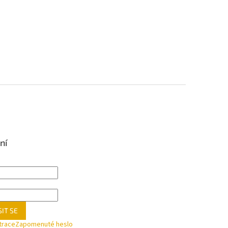
ní
IT SE
trace
Zapomenuté heslo