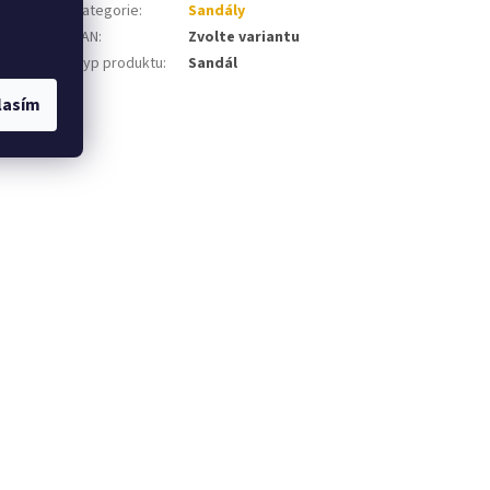
Kategorie
:
Sandály
EAN
:
Zvolte variantu
tažená
Typ produktu
:
Sandál
,
lasím